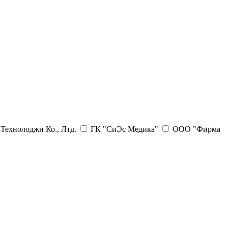
Технолоджи Ко., Лтд.
ГК "СиЭс Медика"
ООО "Фирма