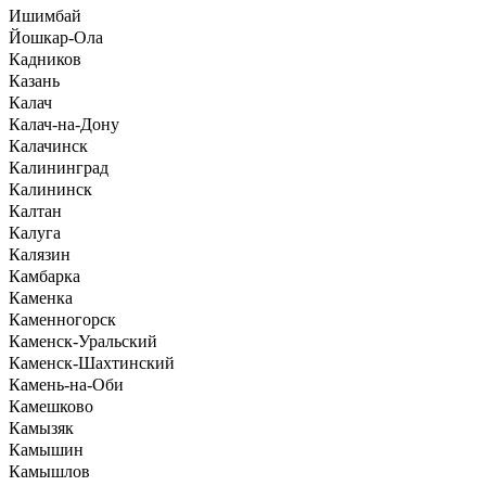
Ишимбай
Йошкар-Ола
Кадников
Казань
Калач
Калач-на-Дону
Калачинск
Калининград
Калининск
Калтан
Калуга
Калязин
Камбарка
Каменка
Каменногорск
Каменск-Уральский
Каменск-Шахтинский
Камень-на-Оби
Камешково
Камызяк
Камышин
Камышлов