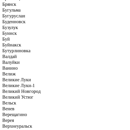
Брянск
Бугульма
Бугуруслан
Буденновск
Бузулук
Буинск
Буй
Буйнакск
Бутурлиновка
Валдай
Валуйки
Ванино
Велиж
Великие Луки
Великие Луки-1
Великий Новгород
Великий Устюг
Вельск
Венев
Верещагино
Верея
Верхнеуральск