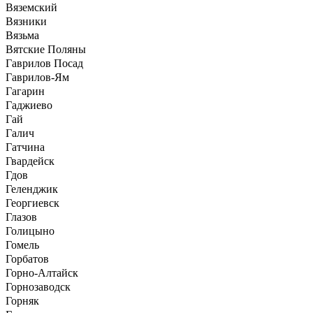
Вяземский
Вязники
Вязьма
Вятские Поляны
Гаврилов Посад
Гаврилов-Ям
Гагарин
Гаджиево
Гай
Галич
Гатчина
Гвардейск
Гдов
Геленджик
Георгиевск
Глазов
Голицыно
Гомель
Горбатов
Горно-Алтайск
Горнозаводск
Горняк