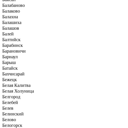
Балабаново
Балаково
Балахна
Балашиха
Балашов
Балей
Балтийск
Барабинск
Барановичи
Барнаул
Барыш
Батайск
Бахчисарай
Бежецк
Белая Калитва
Белая Холуница
Белгород
Белебей
Белев
Белинский
Белово
Белогорск