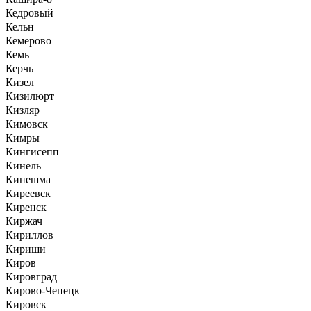
Кедровый
Кельн
Кемерово
Кемь
Керчь
Кизел
Кизилюрт
Кизляр
Кимовск
Кимры
Кингисепп
Кинель
Кинешма
Киреевск
Киренск
Киржач
Кириллов
Кириши
Киров
Кировград
Кирово-Чепецк
Кировск