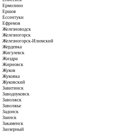
Ермолино
Ершов
Ессентуки
Ефремов
Железноводск
Железногорск
Железногорск-Илимский
Жердевка
Жигулевск
Жиздра
Жирновск
Жуков
Жуковка
Жуковский
Завитинск
Заводоуковск
Заволжск
Заволжье
Задонск
Заинск
Закаменск
Заозерный