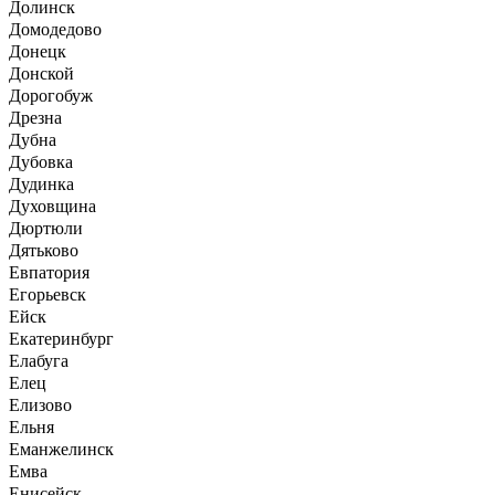
Долинск
Домодедово
Донецк
Донской
Дорогобуж
Дрезна
Дубна
Дубовка
Дудинка
Духовщина
Дюртюли
Дятьково
Евпатория
Егорьевск
Ейск
Екатеринбург
Елабуга
Елец
Елизово
Ельня
Еманжелинск
Емва
Енисейск