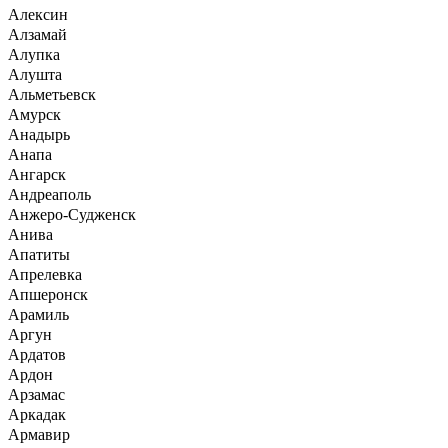
Алексин
Алзамай
Алупка
Алушта
Альметьевск
Амурск
Анадырь
Анапа
Ангарск
Андреаполь
Анжеро-Судженск
Анива
Апатиты
Апрелевка
Апшеронск
Арамиль
Аргун
Ардатов
Ардон
Арзамас
Аркадак
Армавир