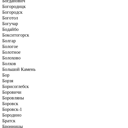
Богданович
Богородицк
Богородск
Боготол
Богучар
Бодайбо
Бокситогорск
Болгар
Бологое
Болотное
Болохово
Болхов
Большой Камень
Бор
Борзя
Борисоглебск
Боровичи
Боровляны
Боровск
Боровск-1
Бородино
Братск
Бронницы