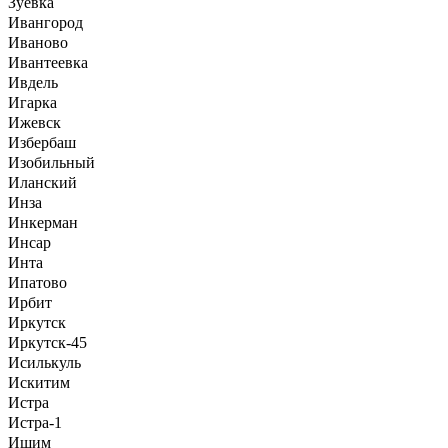
Зуевка
Ивангород
Иваново
Ивантеевка
Ивдель
Игарка
Ижевск
Избербаш
Изобильный
Иланский
Инза
Инкерман
Инсар
Инта
Ипатово
Ирбит
Иркутск
Иркутск-45
Исилькуль
Искитим
Истра
Истра-1
Ишим