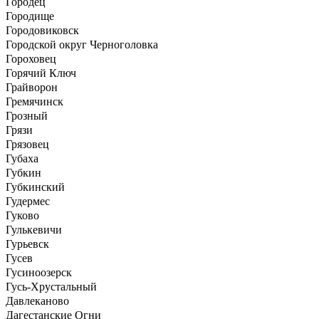
Городец
Городище
Городовиковск
Городской округ Черноголовка
Гороховец
Горячий Ключ
Грайворон
Гремячинск
Грозный
Грязи
Грязовец
Губаха
Губкин
Губкинский
Гудермес
Гуково
Гулькевичи
Гурьевск
Гусев
Гусиноозерск
Гусь-Хрустальный
Давлеканово
Дагестанские Огни