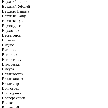
Верхний Тагил
Верхний Уфалей
Верхняя Пышма
Верхняя Салда
Верхняя Тура
Верхотурье
Верхоянск
Весьегонск
Ветлуга
Видное
Вильнюс
Вилюйск
Вилючинск
Вихоревка
Вичуга
Владивосток
Владикавказ
Владимир
Волгоград
Волгодонск
Волгореченск
Волжск
Волжский