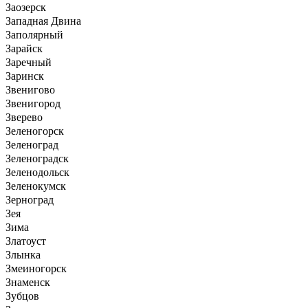
Заозерск
Западная Двина
Заполярный
Зарайск
Заречный
Заринск
Звенигово
Звенигород
Зверево
Зеленогорск
Зеленоград
Зеленоградск
Зеленодольск
Зеленокумск
Зерноград
Зея
Зима
Златоуст
Злынка
Змеиногорск
Знаменск
Зубцов