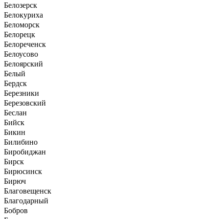
Белозерск
Белокуриха
Беломорск
Белорецк
Белореченск
Белоусово
Белоярский
Белый
Бердск
Березники
Березовский
Беслан
Бийск
Бикин
Билибино
Биробиджан
Бирск
Бирюсинск
Бирюч
Благовещенск
Благодарный
Бобров