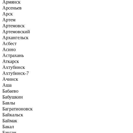
Армянск
Арсеньев
Арск
Артем
Артемовск
Артемовский
Архангельск
Асбест
Асино
Астрахань
Аткарск
Ахтубинск
Ахтубинск-7
Ачинск
Аша
Бабаево
Бабушкин
Бавлы
Багратионовск
Байкальск
Баймак
Бакал
Баксан