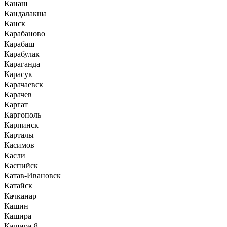
Канаш
Кандалакша
Канск
Карабаново
Карабаш
Карабулак
Караганда
Карасук
Карачаевск
Карачев
Каргат
Каргополь
Карпинск
Карталы
Касимов
Касли
Каспийск
Катав-Ивановск
Катайск
Качканар
Кашин
Кашира
Кашира-8