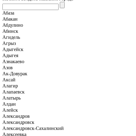
Абаза
Абакан
Абдулино
Абинск
Агидель
Агрыз
Адыгейск
Адыгея
Азнакаево
Азов
Ак-Довурак
Аксай
Алагир
Алапаевск
Алатырь
Алдан
Алейск
Александров
Александровск
Александровск-Сахалинский
Алексеевка