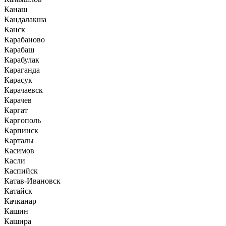
Канаш
Кандалакша
Канск
Карабаново
Карабаш
Карабулак
Караганда
Карасук
Карачаевск
Карачев
Каргат
Каргополь
Карпинск
Карталы
Касимов
Касли
Каспийск
Катав-Ивановск
Катайск
Качканар
Кашин
Кашира