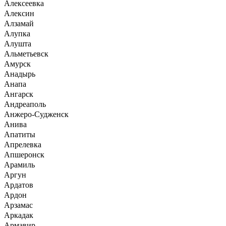
Алексеевка
Алексин
Алзамай
Алупка
Алушта
Альметьевск
Амурск
Анадырь
Анапа
Ангарск
Андреаполь
Анжеро-Судженск
Анива
Апатиты
Апрелевка
Апшеронск
Арамиль
Аргун
Ардатов
Ардон
Арзамас
Аркадак
Армавир