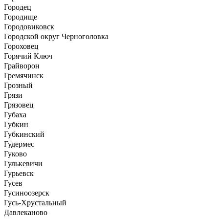
Городец
Городище
Городовиковск
Городской округ Черноголовка
Гороховец
Горячий Ключ
Грайворон
Гремячинск
Грозный
Грязи
Грязовец
Губаха
Губкин
Губкинский
Гудермес
Гуково
Гулькевичи
Гурьевск
Гусев
Гусиноозерск
Гусь-Хрустальный
Давлеканово