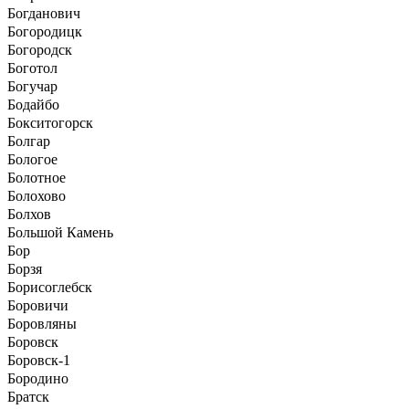
Богданович
Богородицк
Богородск
Боготол
Богучар
Бодайбо
Бокситогорск
Болгар
Бологое
Болотное
Болохово
Болхов
Большой Камень
Бор
Борзя
Борисоглебск
Боровичи
Боровляны
Боровск
Боровск-1
Бородино
Братск