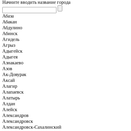
Начните вводить название города
Абаза
Абакан
Абдулино
Абинск
Агидель
Агрыз
Адыгейск
Адыгея
Азнакаево
Азов
Ак-Довурак
Аксай
Алагир
Алапаевск
Алатырь
Алдан
Алейск
Александров
Александровск
Александровск-Сахалинский