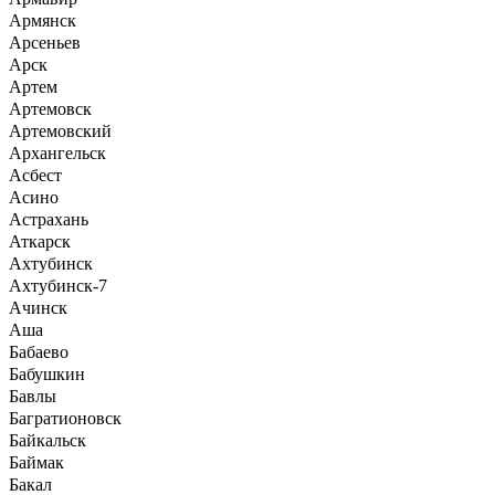
Армянск
Арсеньев
Арск
Артем
Артемовск
Артемовский
Архангельск
Асбест
Асино
Астрахань
Аткарск
Ахтубинск
Ахтубинск-7
Ачинск
Аша
Бабаево
Бабушкин
Бавлы
Багратионовск
Байкальск
Баймак
Бакал