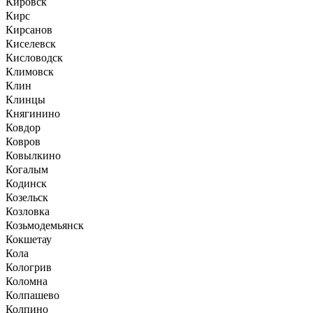
Кировск
Кирс
Кирсанов
Киселевск
Кисловодск
Климовск
Клин
Клинцы
Княгинино
Ковдор
Ковров
Ковылкино
Когалым
Кодинск
Козельск
Козловка
Козьмодемьянск
Кокшетау
Кола
Кологрив
Коломна
Колпашево
Колпино