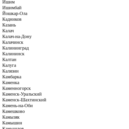
Ишим
Ишимбай
Йошкар-Ола
Кадников
Казань
Калач
Калач-на-Дону
Калачинск
Калининград
Калининск
Калтан
Калуга
Калязин
Камбарка
Каменка
Каменногорск
Каменск-Уральский
Каменск-Шахтинский
Камень-на-Оби
Камешково
Камызяк
Камышин
Камышлов