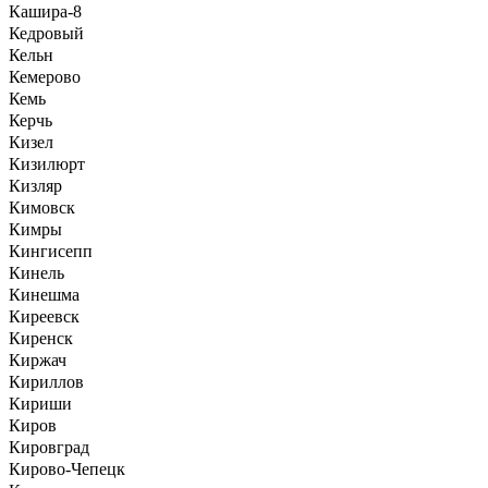
Кашира-8
Кедровый
Кельн
Кемерово
Кемь
Керчь
Кизел
Кизилюрт
Кизляр
Кимовск
Кимры
Кингисепп
Кинель
Кинешма
Киреевск
Киренск
Киржач
Кириллов
Кириши
Киров
Кировград
Кирово-Чепецк