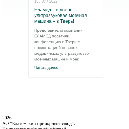
15 / 07 / 2022
24 / 
Еламед – в дверь,
Под
ультразвуковая моечная
общ
машина – в Тверь!
24 и
Представители компании
про
ЕЛАМЕД посетили
орг
конференцию в Твери с
мед
презентацией новинок:
Кал
медицинских ультразвуковых
сов
моечных машин и моек
«ЕЛ
ЕЛАМЕД.
«Ак
Читать далее
Чита
вне
Сан
2026
АО "Елатомский приборный завод".