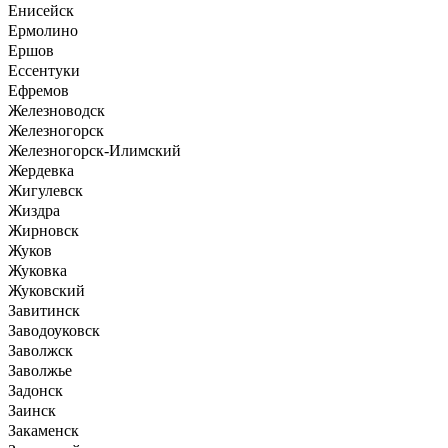
Енисейск
Ермолино
Ершов
Ессентуки
Ефремов
Железноводск
Железногорск
Железногорск-Илимский
Жердевка
Жигулевск
Жиздра
Жирновск
Жуков
Жуковка
Жуковский
Завитинск
Заводоуковск
Заволжск
Заволжье
Задонск
Заинск
Закаменск