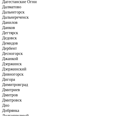
Дагестанские Огни
Далматово
Дальнегорск
Дальнереченск
Данилов
Данков
Дегтярск
Дедовск
Демидов
Дербент
Десногорск
Джанкой
Дзержинск
Дзержинский
Дивногорск
Дигора
Димитровград
Дмитриев
Дмитров
Дмитровск
Дно
Добрянка
Долгопрудный