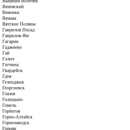
Вышний Волочек
Вяземский
Вязники
Вязьма
Вятские Поляны
Гаврилов Посад
Гаврилов-Ям
Гагарин
Гаджиево
Гай
Галич
Гатчина
Гвардейск
Гдов
Геленджик
Георгиевск
Глазов
Голицыно
Гомель
Горбатов
Горно-Алтайск
Горнозаводск
Горняк