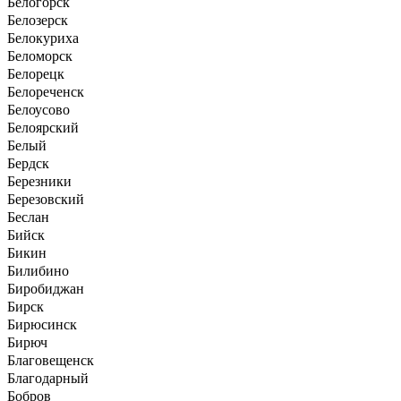
Белогорск
Белозерск
Белокуриха
Беломорск
Белорецк
Белореченск
Белоусово
Белоярский
Белый
Бердск
Березники
Березовский
Беслан
Бийск
Бикин
Билибино
Биробиджан
Бирск
Бирюсинск
Бирюч
Благовещенск
Благодарный
Бобров