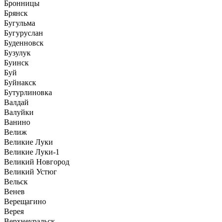
Бронницы
Брянск
Бугульма
Бугуруслан
Буденновск
Бузулук
Буинск
Буй
Буйнакск
Бутурлиновка
Валдай
Валуйки
Ванино
Велиж
Великие Луки
Великие Луки-1
Великий Новгород
Великий Устюг
Вельск
Венев
Верещагино
Верея
Верхнеуральск