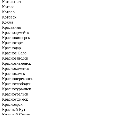
Котельнич
Котлас
Котово
Котовск
Кохма
Красавино
Красноармейск
Красновишерск
Красногорск
Краснодар
Красное Село
Краснозаводск
Краснознаменск
Краснокаменск
Краснокамск
Красноперекопск
Краснослободск
Краснотурьинск
Красноуральск
Красноуфимск
Красноярск
Красный Кут
Красный Сулин