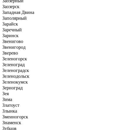
Заозерный
Заозерск
Западная Двина
Заполярный
Зарайск
Заречный
Заринск
Звенигово
Звенигород
Зверево
Зеленогорск
Зеленоград
Зеленоградск
Зеленодольск
Зеленокумск
Зерноград
Зея
Зима
Златоуст
Злынка
Змеиногорск
Знаменск
Зубцов