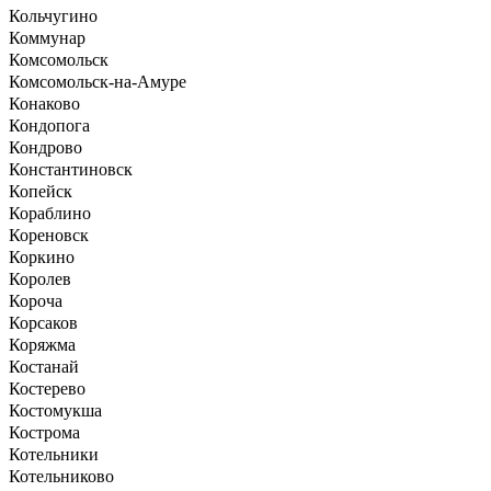
Кольчугино
Коммунар
Комсомольск
Комсомольск-на-Амуре
Конаково
Кондопога
Кондрово
Константиновск
Копейск
Кораблино
Кореновск
Коркино
Королев
Короча
Корсаков
Коряжма
Костанай
Костерево
Костомукша
Кострома
Котельники
Котельниково