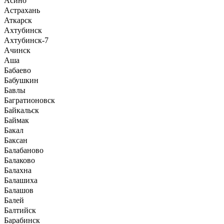
Асино
Астрахань
Аткарск
Ахтубинск
Ахтубинск-7
Ачинск
Аша
Бабаево
Бабушкин
Бавлы
Багратионовск
Байкальск
Баймак
Бакал
Баксан
Балабаново
Балаково
Балахна
Балашиха
Балашов
Балей
Балтийск
Барабинск