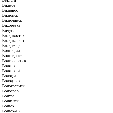
Ветлуга
Видное
Вильнюс
Вилюйск
Вилючинск
Вихоревка
Вичуга
Владивосток
Владикавказ
Владимир
Волгоград
Волгодонск
Волгореченск
Волжск
Волжский
Вологда
Володарск
Волоколамск
Волосово
Волхов
Волчанск
Вольск
Вольск-18