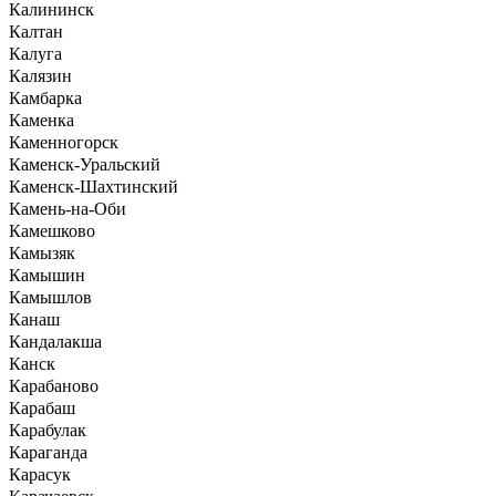
Калининск
Калтан
Калуга
Калязин
Камбарка
Каменка
Каменногорск
Каменск-Уральский
Каменск-Шахтинский
Камень-на-Оби
Камешково
Камызяк
Камышин
Камышлов
Канаш
Кандалакша
Канск
Карабаново
Карабаш
Карабулак
Караганда
Карасук