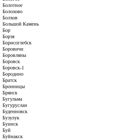
Болотное
Болохово
Болхов
Большой Камень
Бор
Борзя
Борисоглебск
Боровичи
Боровляны
Боровск
Боровск-1
Бородино
Братск
Бронницы
Брянск
Бугульма
Бугуруслан
Буденновск
Бузулук
Буинск
Буй
Буйнакск