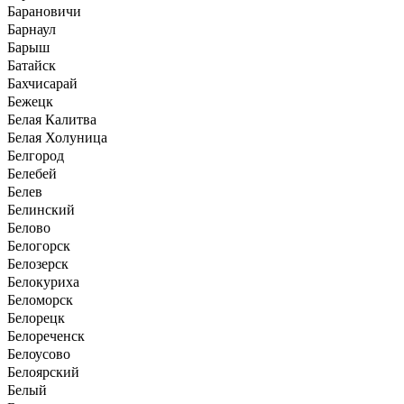
Барановичи
Барнаул
Барыш
Батайск
Бахчисарай
Бежецк
Белая Калитва
Белая Холуница
Белгород
Белебей
Белев
Белинский
Белово
Белогорск
Белозерск
Белокуриха
Беломорск
Белорецк
Белореченск
Белоусово
Белоярский
Белый