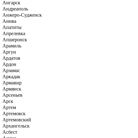
Ангарск
Андреаполь
Анжеро-Судженск
Анива
Апатиты
Апрелевка
Апшеронск
Арамиль
Аргун
Ардатов
Ардон
Арзамас
Аркадак
Армавир
Армянск
Арсеньев
Арск
Артем
Артемовск
Артемовский
Архангельск
Асбест