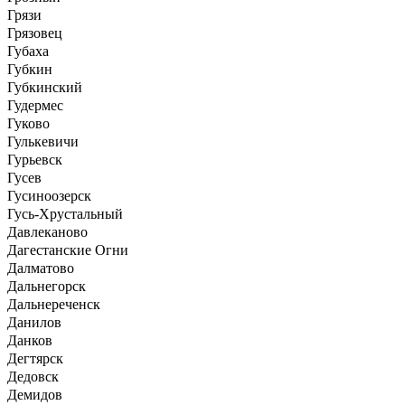
Грязи
Грязовец
Губаха
Губкин
Губкинский
Гудермес
Гуково
Гулькевичи
Гурьевск
Гусев
Гусиноозерск
Гусь-Хрустальный
Давлеканово
Дагестанские Огни
Далматово
Дальнегорск
Дальнереченск
Данилов
Данков
Дегтярск
Дедовск
Демидов