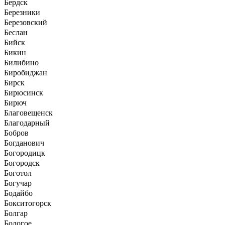
Бердск
Березники
Березовский
Беслан
Бийск
Бикин
Билибино
Биробиджан
Бирск
Бирюсинск
Бирюч
Благовещенск
Благодарный
Бобров
Богданович
Богородицк
Богородск
Боготол
Богучар
Бодайбо
Бокситогорск
Болгар
Бологое