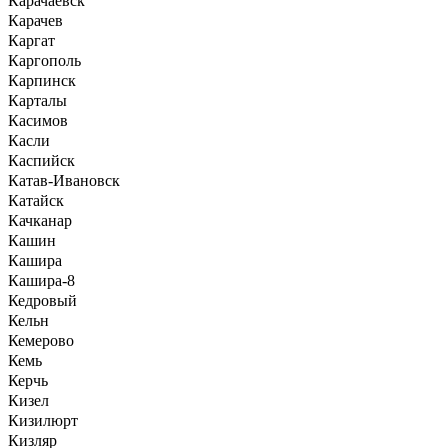
Карачаевск
Карачев
Каргат
Каргополь
Карпинск
Карталы
Касимов
Касли
Каспийск
Катав-Ивановск
Катайск
Качканар
Кашин
Кашира
Кашира-8
Кедровый
Кельн
Кемерово
Кемь
Керчь
Кизел
Кизилюрт
Кизляр