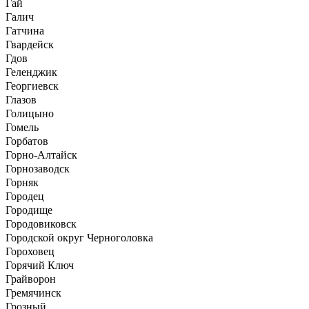
Гай
Галич
Гатчина
Гвардейск
Гдов
Геленджик
Георгиевск
Глазов
Голицыно
Гомель
Горбатов
Горно-Алтайск
Горнозаводск
Горняк
Городец
Городище
Городовиковск
Городской округ Черноголовка
Гороховец
Горячий Ключ
Грайворон
Гремячинск
Грозный