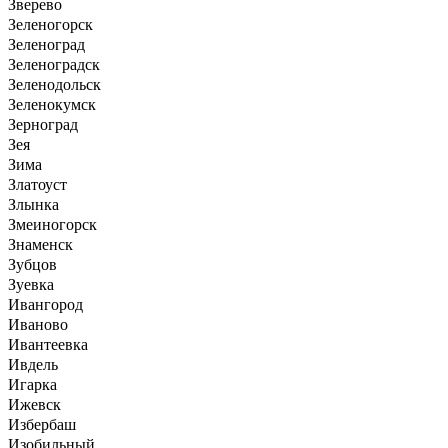
Зверево
Зеленогорск
Зеленоград
Зеленоградск
Зеленодольск
Зеленокумск
Зерноград
Зея
Зима
Златоуст
Злынка
Змеиногорск
Знаменск
Зубцов
Зуевка
Ивангород
Иваново
Ивантеевка
Ивдель
Игарка
Ижевск
Избербаш
Изобильный