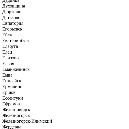
Дудинка
Духовщина
Дюртюли
Дятьково
Евпатория
Егорьевск
Ейск
Екатеринбург
Елабуга
Елец
Елизово
Ельня
Еманжелинск
Емва
Енисейск
Ермолино
Ершов
Ессентуки
Ефремов
Железноводск
Железногорск
Железногорск-Илимский
Жердевка