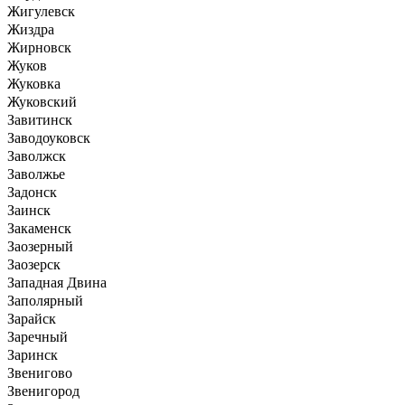
Жигулевск
Жиздра
Жирновск
Жуков
Жуковка
Жуковский
Завитинск
Заводоуковск
Заволжск
Заволжье
Задонск
Заинск
Закаменск
Заозерный
Заозерск
Западная Двина
Заполярный
Зарайск
Заречный
Заринск
Звенигово
Звенигород