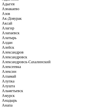
Адыгея
Азнакаево
Азов
Ак-Довурак
Аксай
Алагир
Алапаевск
Алатырь
Алдан
Алейск
Александров
Александровск
Александровск-Сахалинский
Алексеевка
Алексин
Алзамай
Алупка
Алушта
Альметьевск
Амурск
Анадырь
Анапа