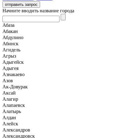
отправить запрос
Начните вводить название города
Абаза
Абакан
Абдулино
Абинск
Агидель
Агрыз
Адыгейск
Адыгея
Азнакаево
Азов
Ак-Довурак
Аксай
Алагир
Алапаевск
Алатырь
Алдан
Алейск
Александров
Александровск