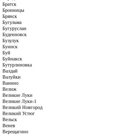
Братск
Бронницы
Брянск
Бугульма
Бугуруслан
Буденновск
Бузулук
Буинск
Буй
Буйнакск
Бутурлиновка
Валдай
Валуйки
Ванино
Велиж
Великие Луки
Великие Луки-1
Великий Новгород
Великий Устюг
Вельск
Венев
Верещагино