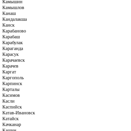
Камышин
Камышлов
Канаш
Кандалакша
Канск
Карабаново
Карабаш
Карабулак
Караганда
Карасук
Карачаевск
Карачев
Каргат
Каргополь
Карпинск
Карталы
Касимов
Касли
Каспийск
Катав-Ивановск
Катайск
Качканар
Кашин