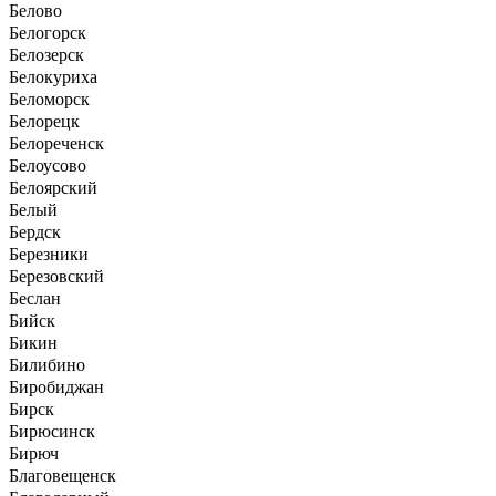
Белово
Белогорск
Белозерск
Белокуриха
Беломорск
Белорецк
Белореченск
Белоусово
Белоярский
Белый
Бердск
Березники
Березовский
Беслан
Бийск
Бикин
Билибино
Биробиджан
Бирск
Бирюсинск
Бирюч
Благовещенск