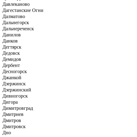
Давлеканово
Дагестанские Огни
Далматово
Дальнегорск
Дальнереченск
Данилов
Данков
Дегтярск
Дедовск
Демидов
Дербент
Десногорск
Джанкой
Дзержинск
Дзержинский
Дивногорск
Дигора
Димитровград
Дмитриев
Дмитров
Дмитровск
Дно