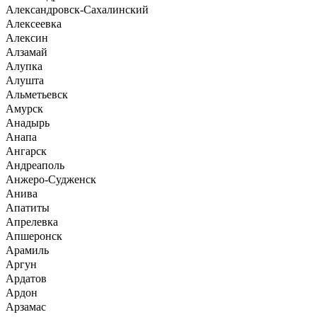
Александровск-Сахалинский
Алексеевка
Алексин
Алзамай
Алупка
Алушта
Альметьевск
Амурск
Анадырь
Анапа
Ангарск
Андреаполь
Анжеро-Судженск
Анива
Апатиты
Апрелевка
Апшеронск
Арамиль
Аргун
Ардатов
Ардон
Арзамас