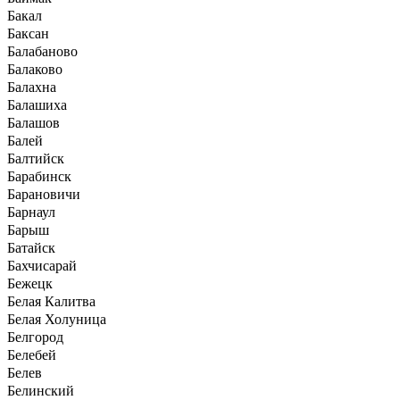
Бакал
Баксан
Балабаново
Балаково
Балахна
Балашиха
Балашов
Балей
Балтийск
Барабинск
Барановичи
Барнаул
Барыш
Батайск
Бахчисарай
Бежецк
Белая Калитва
Белая Холуница
Белгород
Белебей
Белев
Белинский