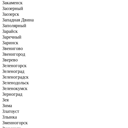
Закаменск
Заозерный
Заозерск
Западная Двина
Заполярный
Зарайск
Заречный
Заринск
Звенигово
Звенигород
Зверево
Зеленогорск
Зеленоград
Зеленоградск
Зеленодольск
Зеленокумск
Зерноград
Зея
Зима
Златоуст
Злынка
Змеиногорск