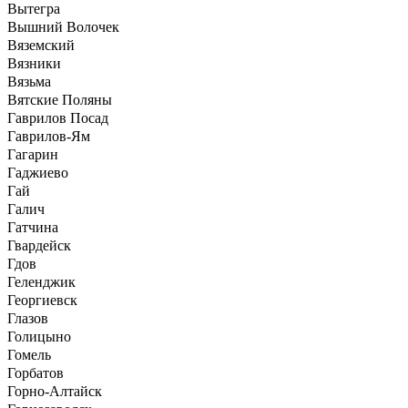
Вытегра
Вышний Волочек
Вяземский
Вязники
Вязьма
Вятские Поляны
Гаврилов Посад
Гаврилов-Ям
Гагарин
Гаджиево
Гай
Галич
Гатчина
Гвардейск
Гдов
Геленджик
Георгиевск
Глазов
Голицыно
Гомель
Горбатов
Горно-Алтайск