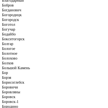
Благодарный
Бобров
Богданович
Богородицк
Богородск
Боготол
Богучар
Бодайбо
Бокситогорск
Болгар
Бологое
Болотное
Болохово
Болхов
Большой Камень
Бор
Борзя
Борисоглебск
Боровичи
Боровляны
Боровск
Боровск-1
Бородино