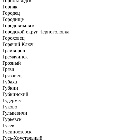
Горнозаводск
Горняк
Городец
Городище
Городовиковск
Городской округ Черноголовка
Гороховец
Горячий Ключ
Грайворон
Гремячинск
Грозный
Грязи
Грязовец
Губаха
Губкин
Губкинский
Гудермес
Гуково
Гулькевичи
Гурьевск
Гусев
Гусиноозерск
Гусь-Хрустальный