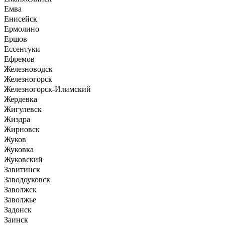
Емва
Енисейск
Ермолино
Ершов
Ессентуки
Ефремов
Железноводск
Железногорск
Железногорск-Илимский
Жердевка
Жигулевск
Жиздра
Жирновск
Жуков
Жуковка
Жуковский
Завитинск
Заводоуковск
Заволжск
Заволжье
Задонск
Заинск