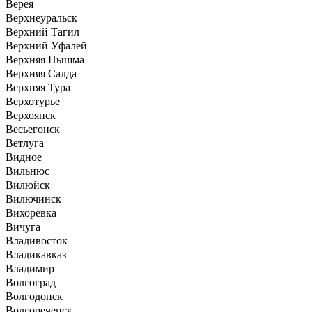
Верея
Верхнеуральск
Верхний Тагил
Верхний Уфалей
Верхняя Пышма
Верхняя Салда
Верхняя Тура
Верхотурье
Верхоянск
Весьегонск
Ветлуга
Видное
Вильнюс
Вилюйск
Вилючинск
Вихоревка
Вичуга
Владивосток
Владикавказ
Владимир
Волгоград
Волгодонск
Волгореченск