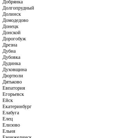
Добрянка
Долгопрудный
Долинск
Домодедово
Донецк
Донской
Дорогобуж
Дрезна
Дубна
Дубовка
Дудинка
Духовщина
Дюртюли
Дятьково
Евпатория
Егорьевск
Ейск
Екатеринбург
Елабуга
Елец
Елизово
Ельня
Еманжелинск