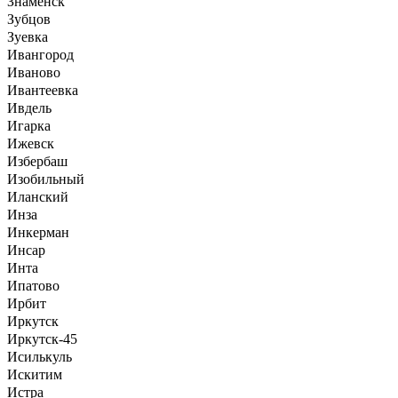
Знаменск
Зубцов
Зуевка
Ивангород
Иваново
Ивантеевка
Ивдель
Игарка
Ижевск
Избербаш
Изобильный
Иланский
Инза
Инкерман
Инсар
Инта
Ипатово
Ирбит
Иркутск
Иркутск-45
Исилькуль
Искитим
Истра