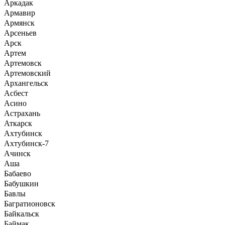
Аркадак
Армавир
Армянск
Арсеньев
Арск
Артем
Артемовск
Артемовский
Архангельск
Асбест
Асино
Астрахань
Аткарск
Ахтубинск
Ахтубинск-7
Ачинск
Аша
Бабаево
Бабушкин
Бавлы
Багратионовск
Байкальск
Баймак