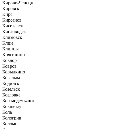
Кирово-Чепецк
Кировск
Кирс
Кирсанов
Киселевск
Кисловодск
Климовск
Клин
Клинцы
Княгинино
Ковдор
Ковров
Ковылкино
Когалым
Кодинск
Козельск
Козловка
Козьмодемьянск
Кокшетау
Кола
Кологрив
Коломна