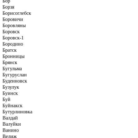
Бор
Борзя
Борисоглебск
Боровичи
Боровляны
Боровск
Боровск-1
Бородино
Братск
Бронницы
Брянск
Бугульма
Бугуруслан
Буденновск
Бузулук
Буинск
Буй
Буйнакск
Бутурлиновка
Валдай
Валуйки
Ванино
Велиж