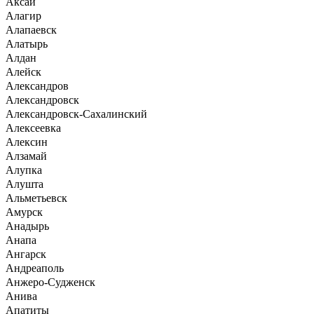
Аксай
Алагир
Алапаевск
Алатырь
Алдан
Алейск
Александров
Александровск
Александровск-Сахалинский
Алексеевка
Алексин
Алзамай
Алупка
Алушта
Альметьевск
Амурск
Анадырь
Анапа
Ангарск
Андреаполь
Анжеро-Судженск
Анива
Апатиты