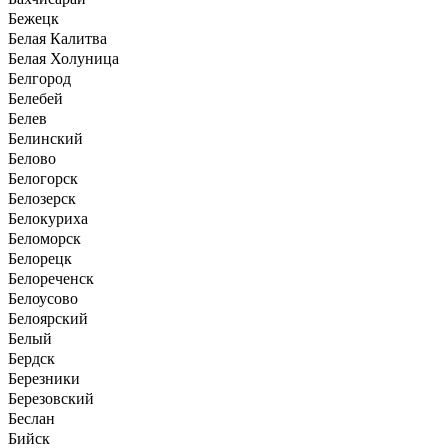
Бежецк
Белая Калитва
Белая Холуница
Белгород
Белебей
Белев
Белинский
Белово
Белогорск
Белозерск
Белокуриха
Беломорск
Белорецк
Белореченск
Белоусово
Белоярский
Белый
Бердск
Березники
Березовский
Беслан
Бийск