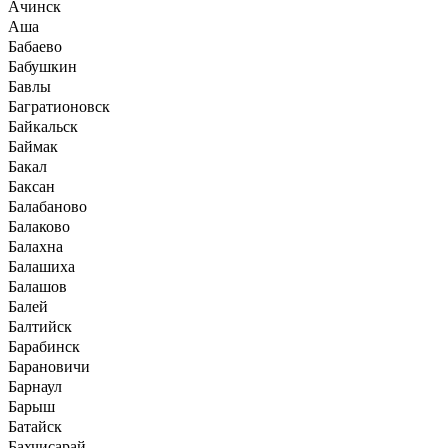
Ачинск
Аша
Бабаево
Бабушкин
Бавлы
Багратионовск
Байкальск
Баймак
Бакал
Баксан
Балабаново
Балаково
Балахна
Балашиха
Балашов
Балей
Балтийск
Барабинск
Барановичи
Барнаул
Барыш
Батайск
Бахчисарай