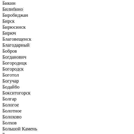
Бикин
Билибино
Биробиджан
Бирск
Бирюсинск
Бирюч
Благовещенск
Благодарный
Бобров
Богданович
Богородицк
Богородск
Боготол
Богучар
Бодайбо
Бокситогорск
Болгар
Бологое
Болотное
Болохово
Болхов
Большой Камень