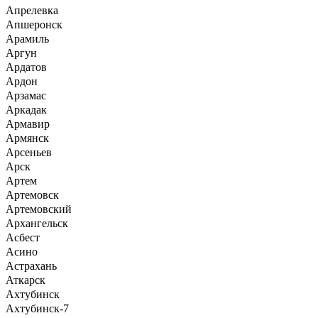
Апрелевка
Апшеронск
Арамиль
Аргун
Ардатов
Ардон
Арзамас
Аркадак
Армавир
Армянск
Арсеньев
Арск
Артем
Артемовск
Артемовский
Архангельск
Асбест
Асино
Астрахань
Аткарск
Ахтубинск
Ахтубинск-7