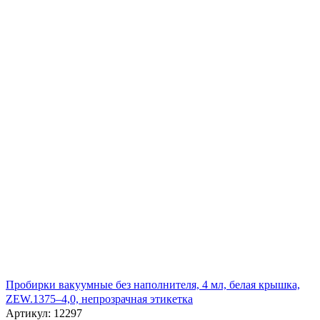
Пробирки вакуумные без наполнителя, 4 мл, белая крышка,
ZEW.1375–4,0, непрозрачная этикетка
Артикул: 12297