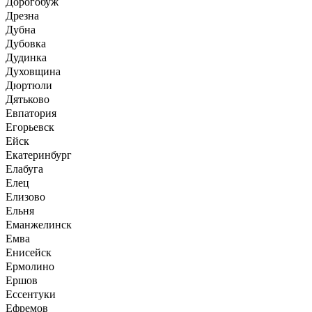
Дорогобуж
Дрезна
Дубна
Дубовка
Дудинка
Духовщина
Дюртюли
Дятьково
Евпатория
Егорьевск
Ейск
Екатеринбург
Елабуга
Елец
Елизово
Ельня
Еманжелинск
Емва
Енисейск
Ермолино
Ершов
Ессентуки
Ефремов