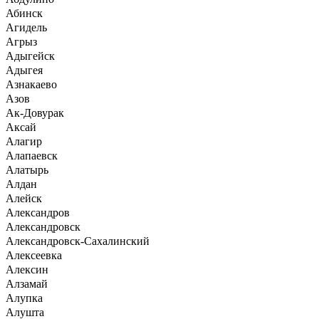
Абинск
Агидель
Агрыз
Адыгейск
Адыгея
Азнакаево
Азов
Ак-Довурак
Аксай
Алагир
Алапаевск
Алатырь
Алдан
Алейск
Александров
Александровск
Александровск-Сахалинский
Алексеевка
Алексин
Алзамай
Алупка
Алушта