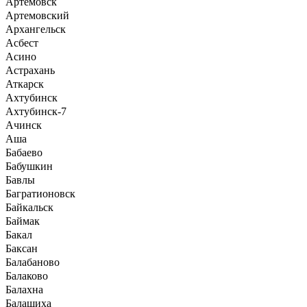
Артемовск
Артемовский
Архангельск
Асбест
Асино
Астрахань
Аткарск
Ахтубинск
Ахтубинск-7
Ачинск
Аша
Бабаево
Бабушкин
Бавлы
Багратионовск
Байкальск
Баймак
Бакал
Баксан
Балабаново
Балаково
Балахна
Балашиха