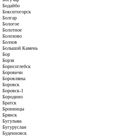
Бодайбо
Бокситогорск
Болгар
Бологое
Болотное
Болохово
Болхов
Большой Камень
Бор
Борзя
Борисоглебск
Боровичи
Боровляны
Боровск
Боровск-1
Бородино
Братск
Бронницы
Брянск
Бугульма
Бугуруслан
Буденновск