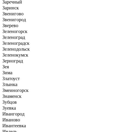
Заречный
Заринск
Звенигово
Звенигород
Зверево
Зеленогорск
Зеленоград
Зеленоградск
Зеленодольск
Зеленокумск
Зерноград
Зея
Зима
Златоуст
Злынка
Змеиногорск
Знаменск
Зубцов
Зуевка
Ивангород
Иваново
Ивантеевка
Ивдель