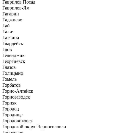
Гаврилов Посад
Гаврилов-Ям
Гагарин
Гаджиево
Гай
Галич
Гатчина
Гвардейск
Гдов
Геленджик
Георгиевск
Глазов
Голицыно
Гомель
Горбатов
Горно-Алтайск
Горнозаводск
Горняк
Городец
Городище
Городовиковск
Городской округ Черноголовка
Гороховец