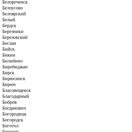
Белореченск
Белоусово
Белоярский
Белый
Бердск
Березники
Березовский
Беслан
Бийск
Бикин
Билибино
Биробиджан
Бирск
Бирюсинск
Бирюч
Благовещенск
Благодарный
Бобров
Богданович
Богородицк
Богородск
Боготол
Богучар