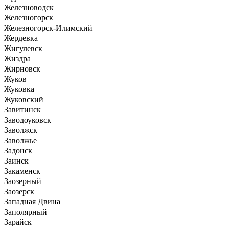
Железноводск
Железногорск
Железногорск-Илимский
Жердевка
Жигулевск
Жиздра
Жирновск
Жуков
Жуковка
Жуковский
Завитинск
Заводоуковск
Заволжск
Заволжье
Задонск
Заинск
Закаменск
Заозерный
Заозерск
Западная Двина
Заполярный
Зарайск