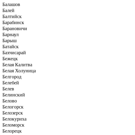
Балашов
Балей
Балтийск
Барабинск
Барановичи
Барнаул
Барыш
Батайск
Бахчисарай
Бежецк
Белая Калитва
Белая Холуница
Белгород
Белебей
Белев
Белинский
Белово
Белогорск
Белозерск
Белокуриха
Беломорск
Белорецк