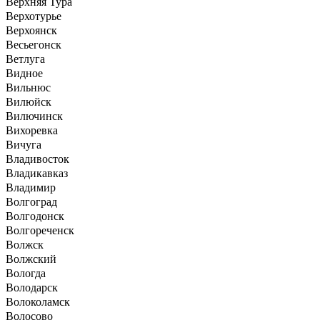
Верхняя Тура
Верхотурье
Верхоянск
Весьегонск
Ветлуга
Видное
Вильнюс
Вилюйск
Вилючинск
Вихоревка
Вичуга
Владивосток
Владикавказ
Владимир
Волгоград
Волгодонск
Волгореченск
Волжск
Волжский
Вологда
Володарск
Волоколамск
Волосово