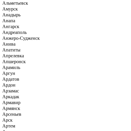
Альметьевск
Амурск
Анадырь
Анапа
Ангарск
Андреаполь
Анжеро-Судженск
Анива
Апатиты
Апрелевка
Апшеронск
Арамиль
Аргун
Ардатов
Ардон
Арзамас
Аркадак
Армавир
Армянск
Арсеньев
Арск
Артем