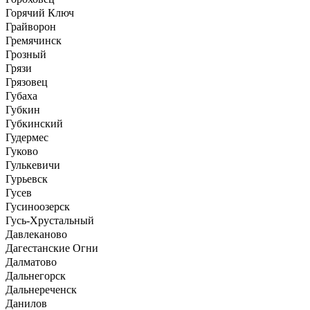
Горячий Ключ
Грайворон
Гремячинск
Грозный
Грязи
Грязовец
Губаха
Губкин
Губкинский
Гудермес
Гуково
Гулькевичи
Гурьевск
Гусев
Гусиноозерск
Гусь-Хрустальный
Давлеканово
Дагестанские Огни
Далматово
Дальнегорск
Дальнереченск
Данилов