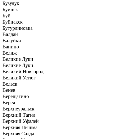
Бузулук
Буинск
Буй
Буйнакск
Бутурлиновка
Валдай
Валуйки
Ванино
Велиж
Великие Луки
Великие Луки-1
Великий Новгород
Великий Устюг
Вельск
Венев
Верещагино
Верея
Верхнеуральск
Верхний Тагил
Верхний Уфалей
Верхняя Пышма
Верхняя Салда