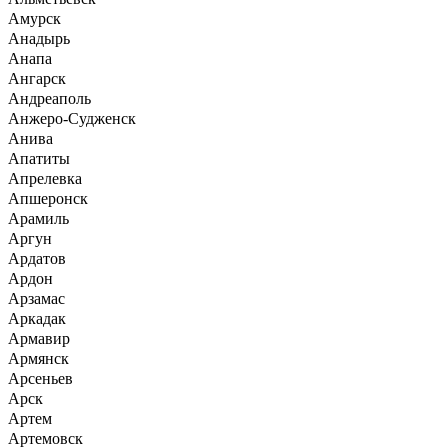
Амурск
Анадырь
Анапа
Ангарск
Андреаполь
Анжеро-Судженск
Анива
Апатиты
Апрелевка
Апшеронск
Арамиль
Аргун
Ардатов
Ардон
Арзамас
Аркадак
Армавир
Армянск
Арсеньев
Арск
Артем
Артемовск