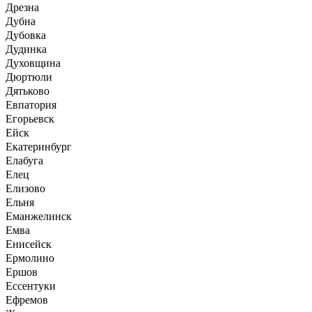
Дрезна
Дубна
Дубовка
Дудинка
Духовщина
Дюртюли
Дятьково
Евпатория
Егорьевск
Ейск
Екатеринбург
Елабуга
Елец
Елизово
Ельня
Еманжелинск
Емва
Енисейск
Ермолино
Ершов
Ессентуки
Ефремов