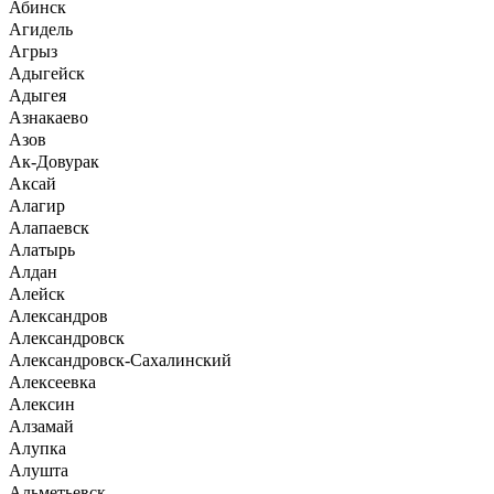
Абинск
Агидель
Агрыз
Адыгейск
Адыгея
Азнакаево
Азов
Ак-Довурак
Аксай
Алагир
Алапаевск
Алатырь
Алдан
Алейск
Александров
Александровск
Александровск-Сахалинский
Алексеевка
Алексин
Алзамай
Алупка
Алушта
Альметьевск