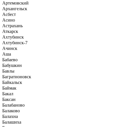
Артемовский
Архангельск
Асбест
Асино
Астрахань
Аткарск
Ахтубинск
Ахтубинск-7
Ачинск
Аша
Бабаево
Бабушкин
Бавлы
Багратионовск
Байкальск
Баймак
Бакал
Баксан
Балабаново
Балаково
Балахна
Балашиха