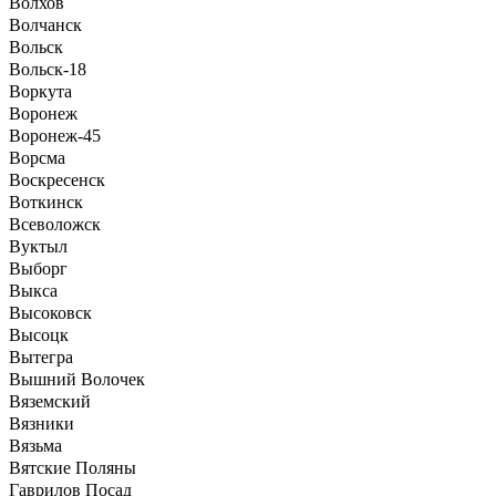
Волхов
Волчанск
Вольск
Вольск-18
Воркута
Воронеж
Воронеж-45
Ворсма
Воскресенск
Воткинск
Всеволожск
Вуктыл
Выборг
Выкса
Высоковск
Высоцк
Вытегра
Вышний Волочек
Вяземский
Вязники
Вязьма
Вятские Поляны
Гаврилов Посад