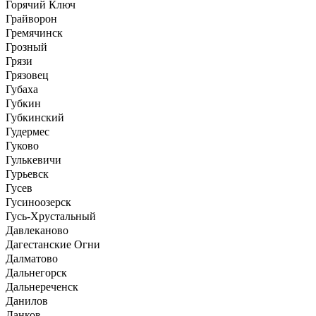
Горячий Ключ
Грайворон
Гремячинск
Грозный
Грязи
Грязовец
Губаха
Губкин
Губкинский
Гудермес
Гуково
Гулькевичи
Гурьевск
Гусев
Гусиноозерск
Гусь-Хрустальный
Давлеканово
Дагестанские Огни
Далматово
Дальнегорск
Дальнереченск
Данилов
Данков