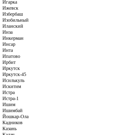
Игарка
Ижевск
Избербаш
Изобильный
Иланский
Инза
Инкерман
Инсар
Инта
Ипатово
Ирбит
Иркутск
Иркутск-45
Исилькуль
Искитим
Истра
Истра-1
Ишим
Ишимбай
Йошкар-Ола
Кадников
Казань
Калач