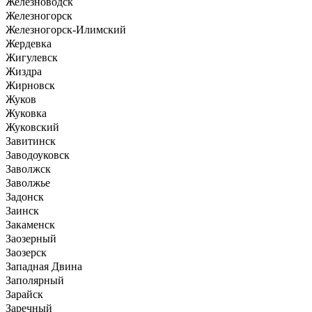
Железноводск
Железногорск
Железногорск-Илимский
Жердевка
Жигулевск
Жиздра
Жирновск
Жуков
Жуковка
Жуковский
Завитинск
Заводоуковск
Заволжск
Заволжье
Задонск
Заинск
Закаменск
Заозерный
Заозерск
Западная Двина
Заполярный
Зарайск
Заречный