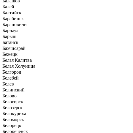
Балашов
Балей
Балтийск
Барабинск
Барановичи
Барнаул
Барыш
Батайск
Бахчисарай
Бежецк
Белая Калитва
Белая Холуница
Белгород
Белебей
Белев
Белинский
Белово
Белогорск
Белозерск
Белокуриха
Беломорск
Белорецк
Белореченск