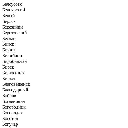
Белоусово
Белоярский
Белый
Бердск
Березники
Березовский
Беслан
Бийск
Бикин
Билибино
Биробиджан
Бирск
Бирюсинск
Бирюч
Благовещенск
Благодарный
Бобров
Богданович
Богородицк
Богородск
Боготол
Богучар