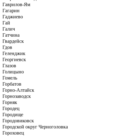
Гаврилов-Ям
Гагарин
Гаджиево
Гай
Галич
Гатчина
Гвардейск
Гдов
Геленджик
Георгиевск
Глазов
Голицыно
Гомель
Горбатов
Горно-Алтайск
Горнозаводск
Горняк
Городец
Городище
Городовиковск
Городской округ Черноголовка
Гороховец