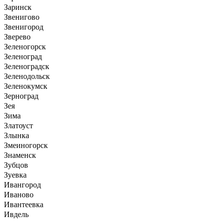
Заринск
Звенигово
Звенигород
Зверево
Зеленогорск
Зеленоград
Зеленоградск
Зеленодольск
Зеленокумск
Зерноград
Зея
Зима
Златоуст
Злынка
Змеиногорск
Знаменск
Зубцов
Зуевка
Ивангород
Иваново
Ивантеевка
Ивдель