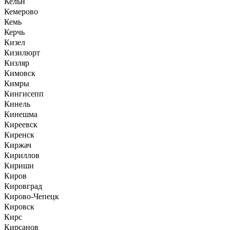
Кельн
Кемерово
Кемь
Керчь
Кизел
Кизилюрт
Кизляр
Кимовск
Кимры
Кингисепп
Кинель
Кинешма
Киреевск
Киренск
Киржач
Кириллов
Кириши
Киров
Кировград
Кирово-Чепецк
Кировск
Кирс
Кирсанов