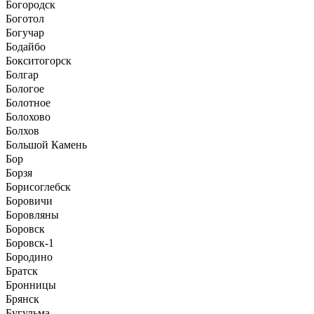
Богородск
Боготол
Богучар
Бодайбо
Бокситогорск
Болгар
Бологое
Болотное
Болохово
Болхов
Большой Камень
Бор
Борзя
Борисоглебск
Боровичи
Боровляны
Боровск
Боровск-1
Бородино
Братск
Бронницы
Брянск
Бугульма