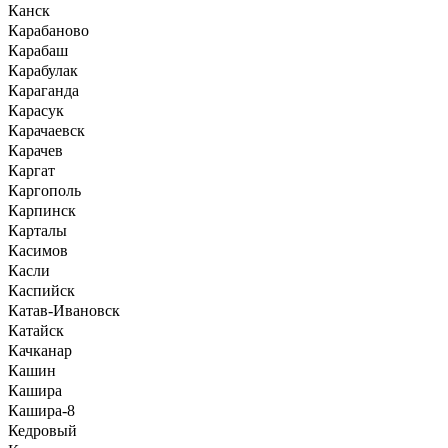
Канск
Карабаново
Карабаш
Карабулак
Караганда
Карасук
Карачаевск
Карачев
Каргат
Каргополь
Карпинск
Карталы
Касимов
Касли
Каспийск
Катав-Ивановск
Катайск
Качканар
Кашин
Кашира
Кашира-8
Кедровый