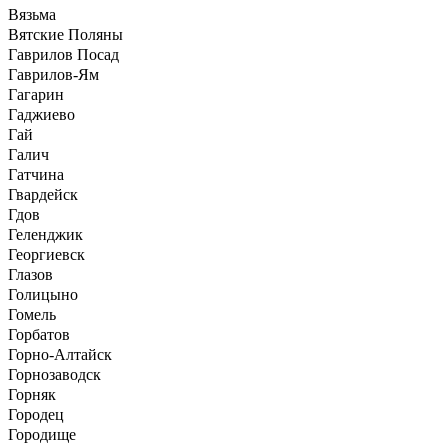
Вязьма
Вятские Поляны
Гаврилов Посад
Гаврилов-Ям
Гагарин
Гаджиево
Гай
Галич
Гатчина
Гвардейск
Гдов
Геленджик
Георгиевск
Глазов
Голицыно
Гомель
Горбатов
Горно-Алтайск
Горнозаводск
Горняк
Городец
Городище