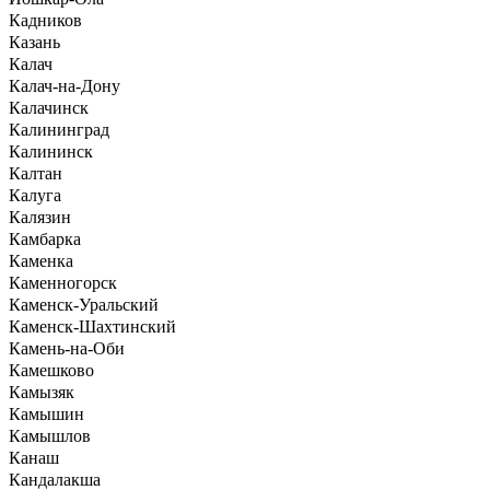
Кадников
Казань
Калач
Калач-на-Дону
Калачинск
Калининград
Калининск
Калтан
Калуга
Калязин
Камбарка
Каменка
Каменногорск
Каменск-Уральский
Каменск-Шахтинский
Камень-на-Оби
Камешково
Камызяк
Камышин
Камышлов
Канаш
Кандалакша