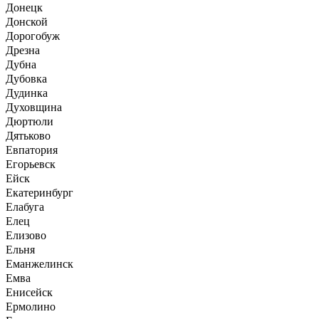
Донецк
Донской
Дорогобуж
Дрезна
Дубна
Дубовка
Дудинка
Духовщина
Дюртюли
Дятьково
Евпатория
Егорьевск
Ейск
Екатеринбург
Елабуга
Елец
Елизово
Ельня
Еманжелинск
Емва
Енисейск
Ермолино