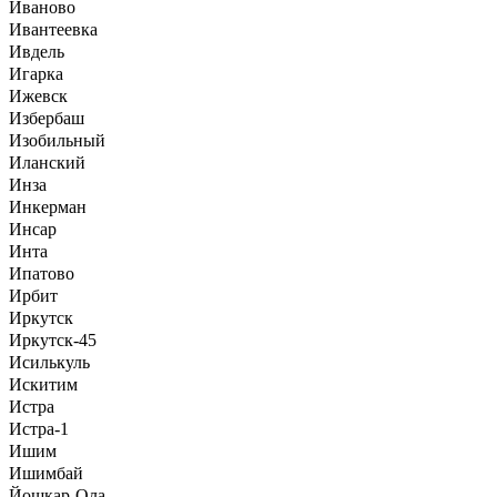
Иваново
Ивантеевка
Ивдель
Игарка
Ижевск
Избербаш
Изобильный
Иланский
Инза
Инкерман
Инсар
Инта
Ипатово
Ирбит
Иркутск
Иркутск-45
Исилькуль
Искитим
Истра
Истра-1
Ишим
Ишимбай
Йошкар-Ола