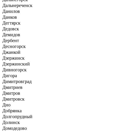
Дальнереченск
Данилов
Данков
Дегтярск
Дедовск
Демидов
Дербент
Десногорск
Джанкой
Дзержинск
Дзержинский
Дивногорск
Дигора
Димитровград
Дмитриев
Дмитров
Дмитровск
Дно
Добрянка
Долгопрудный
Долинск
Домодедово