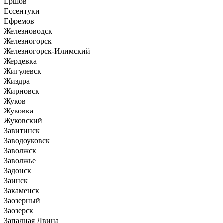
Ершов
Ессентуки
Ефремов
Железноводск
Железногорск
Железногорск-Илимский
Жердевка
Жигулевск
Жиздра
Жирновск
Жуков
Жуковка
Жуковский
Завитинск
Заводоуковск
Заволжск
Заволжье
Задонск
Заинск
Закаменск
Заозерный
Заозерск
Западная Двина