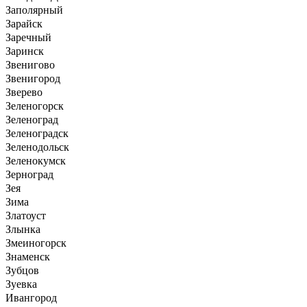
Заполярный
Зарайск
Заречный
Заринск
Звенигово
Звенигород
Зверево
Зеленогорск
Зеленоград
Зеленоградск
Зеленодольск
Зеленокумск
Зерноград
Зея
Зима
Златоуст
Злынка
Змеиногорск
Знаменск
Зубцов
Зуевка
Ивангород