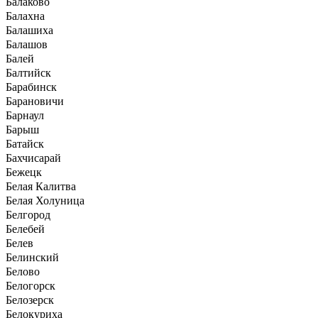
Балаково
Балахна
Балашиха
Балашов
Балей
Балтийск
Барабинск
Барановичи
Барнаул
Барыш
Батайск
Бахчисарай
Бежецк
Белая Калитва
Белая Холуница
Белгород
Белебей
Белев
Белинский
Белово
Белогорск
Белозерск
Белокуриха