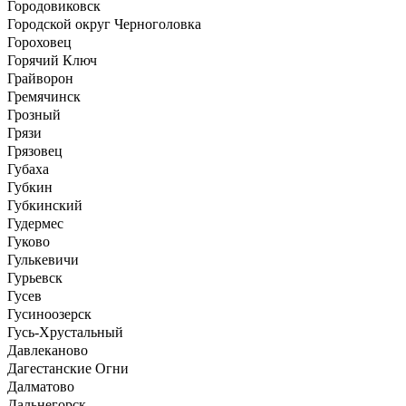
Городовиковск
Городской округ Черноголовка
Гороховец
Горячий Ключ
Грайворон
Гремячинск
Грозный
Грязи
Грязовец
Губаха
Губкин
Губкинский
Гудермес
Гуково
Гулькевичи
Гурьевск
Гусев
Гусиноозерск
Гусь-Хрустальный
Давлеканово
Дагестанские Огни
Далматово
Дальнегорск