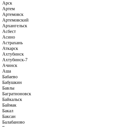
Арск
Артем
Артемовск
Артемовский
Архангельск
Асбест
Асино
Астрахань
Аткарск
Ахтубинск
Ахтубинск-7
Ачинск
Аша
Бабаево
Бабушкин
Бавлы
Багратионовск
Байкальск
Баймак
Бакал
Баксан
Балабаново