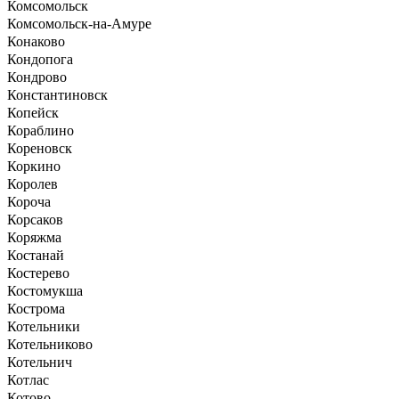
Комсомольск
Комсомольск-на-Амуре
Конаково
Кондопога
Кондрово
Константиновск
Копейск
Кораблино
Кореновск
Коркино
Королев
Короча
Корсаков
Коряжма
Костанай
Костерево
Костомукша
Кострома
Котельники
Котельниково
Котельнич
Котлас
Котово