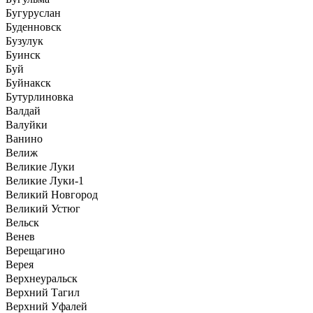
Бугуруслан
Буденновск
Бузулук
Буинск
Буй
Буйнакск
Бутурлиновка
Валдай
Валуйки
Ванино
Велиж
Великие Луки
Великие Луки-1
Великий Новгород
Великий Устюг
Вельск
Венев
Верещагино
Верея
Верхнеуральск
Верхний Тагил
Верхний Уфалей