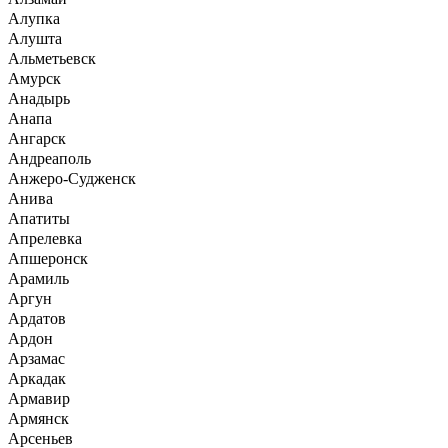
Алупка
Алушта
Альметьевск
Амурск
Анадырь
Анапа
Ангарск
Андреаполь
Анжеро-Судженск
Анива
Апатиты
Апрелевка
Апшеронск
Арамиль
Аргун
Ардатов
Ардон
Арзамас
Аркадак
Армавир
Армянск
Арсеньев