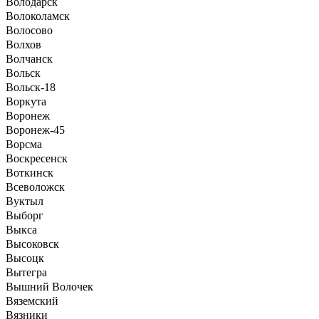
Володарск
Волоколамск
Волосово
Волхов
Волчанск
Вольск
Вольск-18
Воркута
Воронеж
Воронеж-45
Ворсма
Воскресенск
Воткинск
Всеволожск
Вуктыл
Выборг
Выкса
Высоковск
Высоцк
Вытегра
Вышний Волочек
Вяземский
Вязники