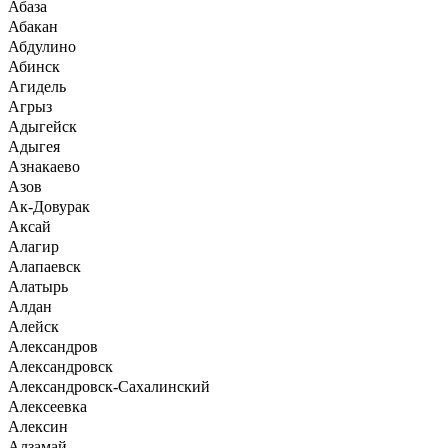
Абаза
Абакан
Абдулино
Абинск
Агидель
Агрыз
Адыгейск
Адыгея
Азнакаево
Азов
Ак-Довурак
Аксай
Алагир
Алапаевск
Алатырь
Алдан
Алейск
Александров
Александровск
Александровск-Сахалинский
Алексеевка
Алексин
Алзамай