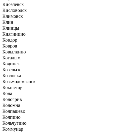
Киселевск
Кисловодск
Климовск
Клин
Клинцы
Княгинино
Ковдор
Ковров
Ковылкино
Когалым
Кодинск
Козельск
Козловка
Козьмодемьянск
Кокшетау
Кола
Кологрив
Коломна
Колпашево
Колпино
Кольчугино
Коммунар