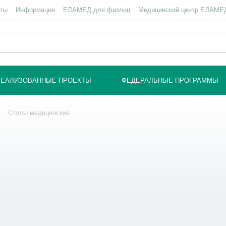
нты
Информация
ЕЛАМЕД для физлиц
Медицинский центр ЕЛАМЕ
РЕАЛИЗОВАННЫЕ ПРОЕКТЫ
ФЕДЕРАЛЬНЫЕ ПРОГРАММЫ
О КОМПАНИИ
Столы медицинские
ВЕБИНАРЫ
ОТЗЫВЫ
СТАТЬИ
КАТАЛОГ
ПРОДУКЦИЯ ЕЛАМЕД
ИНФОРМАЦИЯ
ГОТОВЫЕ РЕШЕНИЯ
РЕАЛИЗОВАННЫЕ ПРОЕКТЫ
ФЕДЕРАЛЬНЫЕ ПРОГРАММЫ