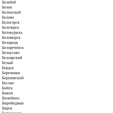
Белебей
Белев
Белинский
Белово
Белогорск
Белозерск
Белокуриха
Беломорск
Белорецк
Белореченск
Белоусово
Белоярский
Белый
Бердск
Березники
Березовский
Беслан
Бийск
Бикин
Билибино
Биробиджан
Бирск