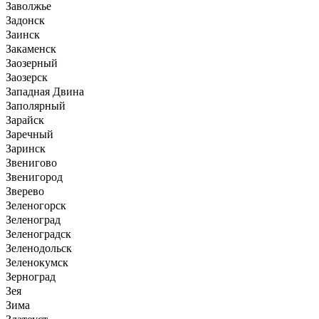
Заволжье
Задонск
Заинск
Закаменск
Заозерный
Заозерск
Западная Двина
Заполярный
Зарайск
Заречный
Заринск
Звенигово
Звенигород
Зверево
Зеленогорск
Зеленоград
Зеленоградск
Зеленодольск
Зеленокумск
Зерноград
Зея
Зима