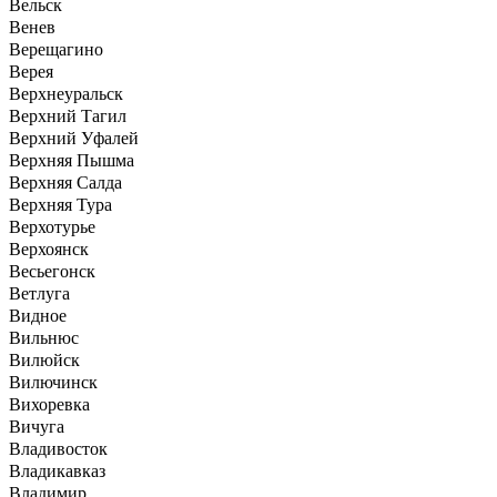
Вельск
Венев
Верещагино
Верея
Верхнеуральск
Верхний Тагил
Верхний Уфалей
Верхняя Пышма
Верхняя Салда
Верхняя Тура
Верхотурье
Верхоянск
Весьегонск
Ветлуга
Видное
Вильнюс
Вилюйск
Вилючинск
Вихоревка
Вичуга
Владивосток
Владикавказ
Владимир