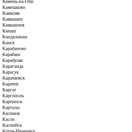
Камень-на-Оби
Камешково
Камызяк
Камышин
Камышлов
Канаш
Кандалакша
Канск
Карабаново
Карабаш
Карабулак
Караганда
Карасук
Карачаевск
Карачев
Каргат
Каргополь
Карпинск
Карталы
Касимов
Касли
Каспийск
Катав-Ивановск