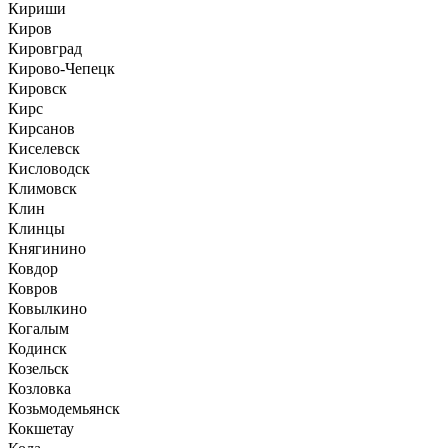
Кириши
Киров
Кировград
Кирово-Чепецк
Кировск
Кирс
Кирсанов
Киселевск
Кисловодск
Климовск
Клин
Клинцы
Княгинино
Ковдор
Ковров
Ковылкино
Когалым
Кодинск
Козельск
Козловка
Козьмодемьянск
Кокшетау