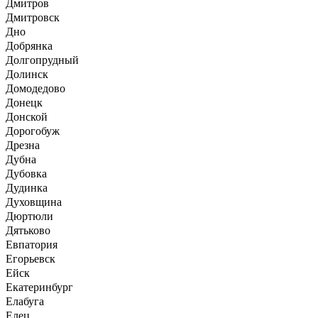
Дмитров
Дмитровск
Дно
Добрянка
Долгопрудный
Долинск
Домодедово
Донецк
Донской
Дорогобуж
Дрезна
Дубна
Дубовка
Дудинка
Духовщина
Дюртюли
Дятьково
Евпатория
Егорьевск
Ейск
Екатеринбург
Елабуга
Елец