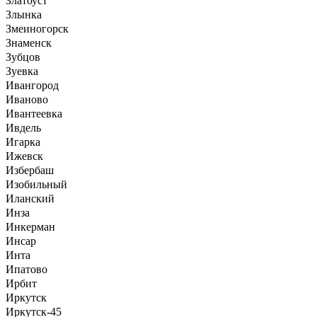
Златоуст
Злынка
Змеиногорск
Знаменск
Зубцов
Зуевка
Ивангород
Иваново
Ивантеевка
Ивдель
Игарка
Ижевск
Избербаш
Изобильный
Иланский
Инза
Инкерман
Инсар
Инта
Ипатово
Ирбит
Иркутск
Иркутск-45