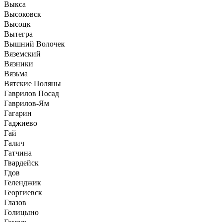
Выкса
Высоковск
Высоцк
Вытегра
Вышний Волочек
Вяземский
Вязники
Вязьма
Вятские Поляны
Гаврилов Посад
Гаврилов-Ям
Гагарин
Гаджиево
Гай
Галич
Гатчина
Гвардейск
Гдов
Геленджик
Георгиевск
Глазов
Голицыно