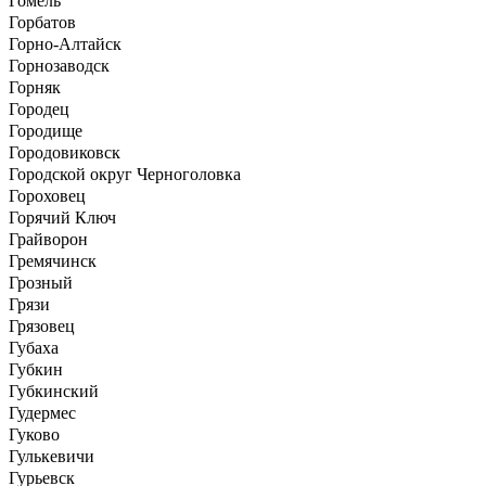
Гомель
Горбатов
Горно-Алтайск
Горнозаводск
Горняк
Городец
Городище
Городовиковск
Городской округ Черноголовка
Гороховец
Горячий Ключ
Грайворон
Гремячинск
Грозный
Грязи
Грязовец
Губаха
Губкин
Губкинский
Гудермес
Гуково
Гулькевичи
Гурьевск