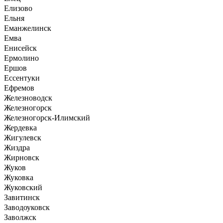
Елизово
Ельня
Еманжелинск
Емва
Енисейск
Ермолино
Ершов
Ессентуки
Ефремов
Железноводск
Железногорск
Железногорск-Илимский
Жердевка
Жигулевск
Жиздра
Жирновск
Жуков
Жуковка
Жуковский
Завитинск
Заводоуковск
Заволжск