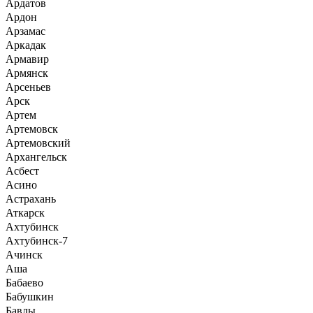
Ардатов
Ардон
Арзамас
Аркадак
Армавир
Армянск
Арсеньев
Арск
Артем
Артемовск
Артемовский
Архангельск
Асбест
Асино
Астрахань
Аткарск
Ахтубинск
Ахтубинск-7
Ачинск
Аша
Бабаево
Бабушкин
Бавлы