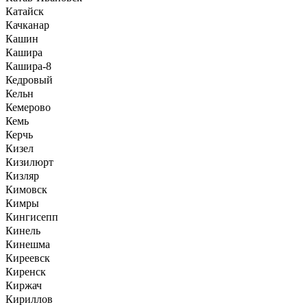
Катайск
Качканар
Кашин
Кашира
Кашира-8
Кедровый
Кельн
Кемерово
Кемь
Керчь
Кизел
Кизилюрт
Кизляр
Кимовск
Кимры
Кингисепп
Кинель
Кинешма
Киреевск
Киренск
Киржач
Кириллов