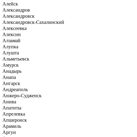
Алейск
Александров
Александровск
Александровск-Сахалинский
Алексеевка
Алексин
Алзамай
Алупка
Алушта
Альметьевск
Амурск
Анадырь
Анапа
Ангарск
Андреаполь
Анжеро-Судженск
Анива
Апатиты
Апрелевка
Апшеронск
Арамиль
Аргун