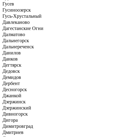
Гусев
Гусиноозерск
Гусь-Хрустальный
Давлеканово
Дагестанские Огни
Далматово
Дальнегорск
Дальнереченск
Данилов
Данков
Дегтярск
Дедовск
Демидов
Дербент
Десногорск
Джанкой
Дзержинск
Дзержинский
Дивногорск
Дигора
Димитровград
Дмитриев