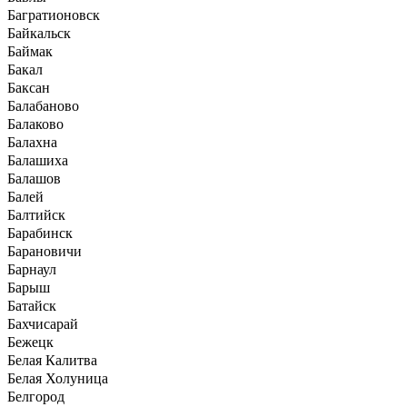
Багратионовск
Байкальск
Баймак
Бакал
Баксан
Балабаново
Балаково
Балахна
Балашиха
Балашов
Балей
Балтийск
Барабинск
Барановичи
Барнаул
Барыш
Батайск
Бахчисарай
Бежецк
Белая Калитва
Белая Холуница
Белгород