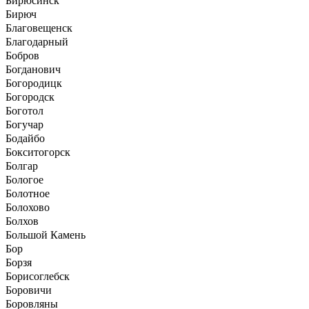
Бирюсинск
Бирюч
Благовещенск
Благодарный
Бобров
Богданович
Богородицк
Богородск
Боготол
Богучар
Бодайбо
Бокситогорск
Болгар
Бологое
Болотное
Болохово
Болхов
Большой Камень
Бор
Борзя
Борисоглебск
Боровичи
Боровляны