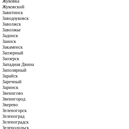
Жуковка
Жуковский
Завитинск
Заводоуковск
Заволжск
Заволжье
Задонск
Заинск
Закаменск
Заозерный
Заозерск
Западная Двина
Заполярный
Зарайск
Заречный
Заринск
Звенигово
Звенигород
Зверево
Зеленогорск
Зеленоград
Зеленоградск
Зеленодольск