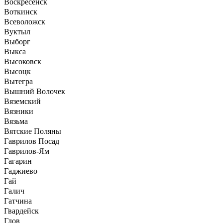
Воскресенск
Воткинск
Всеволожск
Вуктыл
Выборг
Выкса
Высоковск
Высоцк
Вытегра
Вышний Волочек
Вяземский
Вязники
Вязьма
Вятские Поляны
Гаврилов Посад
Гаврилов-Ям
Гагарин
Гаджиево
Гай
Галич
Гатчина
Гвардейск
Гдов