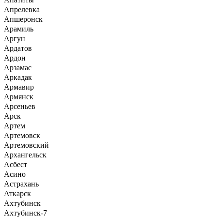
Апрелевка
Апшеронск
Арамиль
Аргун
Ардатов
Ардон
Арзамас
Аркадак
Армавир
Армянск
Арсеньев
Арск
Артем
Артемовск
Артемовский
Архангельск
Асбест
Асино
Астрахань
Аткарск
Ахтубинск
Ахтубинск-7