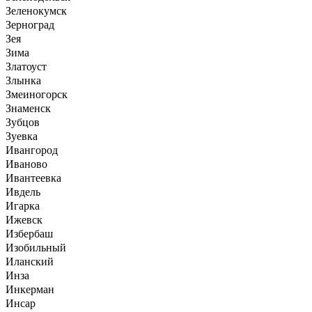
Зеленокумск
Зерноград
Зея
Зима
Златоуст
Злынка
Змеиногорск
Знаменск
Зубцов
Зуевка
Ивангород
Иваново
Ивантеевка
Ивдель
Игарка
Ижевск
Избербаш
Изобильный
Иланский
Инза
Инкерман
Инсар