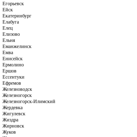
Егорьевск
Ейск
Екатеринбург
Елабуга
Елец
Елизово
Ельня
Еманжелинск
Емва
Енисейск
Ермолино
Ершов
Ессентуки
Ефремов
Железноводск
Железногорск
Железногорск-Илимский
Жердевка
Жигулевск
Жиздра
Жирновск
Жуков