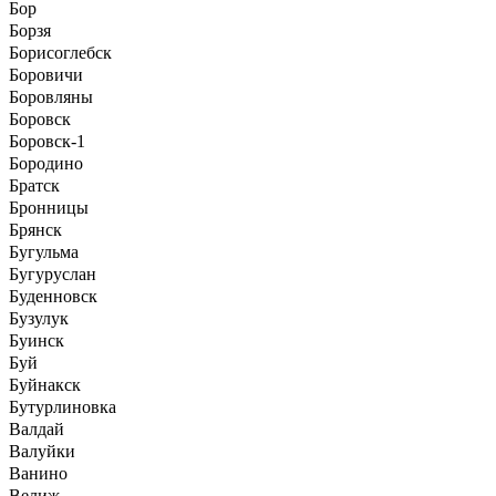
Бор
Борзя
Борисоглебск
Боровичи
Боровляны
Боровск
Боровск-1
Бородино
Братск
Бронницы
Брянск
Бугульма
Бугуруслан
Буденновск
Бузулук
Буинск
Буй
Буйнакск
Бутурлиновка
Валдай
Валуйки
Ванино
Велиж