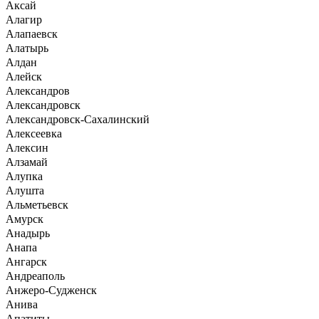
Аксай
Алагир
Алапаевск
Алатырь
Алдан
Алейск
Александров
Александровск
Александровск-Сахалинский
Алексеевка
Алексин
Алзамай
Алупка
Алушта
Альметьевск
Амурск
Анадырь
Анапа
Ангарск
Андреаполь
Анжеро-Судженск
Анива
Апатиты