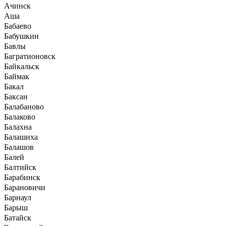
Ачинск
Аша
Бабаево
Бабушкин
Бавлы
Багратионовск
Байкальск
Баймак
Бакал
Баксан
Балабаново
Балаково
Балахна
Балашиха
Балашов
Балей
Балтийск
Барабинск
Барановичи
Барнаул
Барыш
Батайск