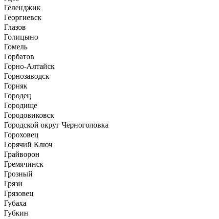
Геленджик
Георгиевск
Глазов
Голицыно
Гомель
Горбатов
Горно-Алтайск
Горнозаводск
Горняк
Городец
Городище
Городовиковск
Городской округ Черноголовка
Гороховец
Горячий Ключ
Грайворон
Гремячинск
Грозный
Грязи
Грязовец
Губаха
Губкин