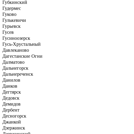
Губкинский
Гудермес
Гуково
Гулькевичи
Гурьевск
Гусев
Гусиноозерск
Гусь-Хрустальный
Давлеканово
Дагестанские Огни
Далматово
Дальнегорск
Дальнереченск
Данилов
Данков
Дегтярск
Дедовск
Демидов
Дербент
Десногорск
Джанкой
Дзержинск
Дзержинский