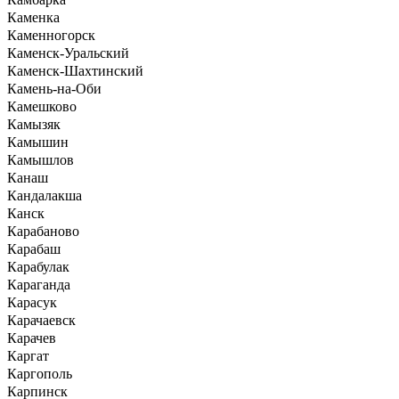
Каменка
Каменногорск
Каменск-Уральский
Каменск-Шахтинский
Камень-на-Оби
Камешково
Камызяк
Камышин
Камышлов
Канаш
Кандалакша
Канск
Карабаново
Карабаш
Карабулак
Караганда
Карасук
Карачаевск
Карачев
Каргат
Каргополь
Карпинск