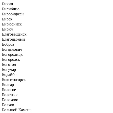
Бикин
Билибино
Биробиджан
Бирск
Бирюсинск
Бирюч
Благовещенск
Благодарный
Бобров
Богданович
Богородицк
Богородск
Боготол
Богучар
Бодайбо
Бокситогорск
Болгар
Бологое
Болотное
Болохово
Болхов
Большой Камень