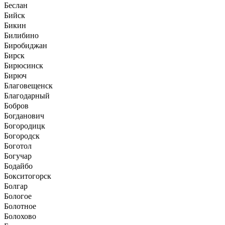
Беслан
Бийск
Бикин
Билибино
Биробиджан
Бирск
Бирюсинск
Бирюч
Благовещенск
Благодарный
Бобров
Богданович
Богородицк
Богородск
Боготол
Богучар
Бодайбо
Бокситогорск
Болгар
Бологое
Болотное
Болохово