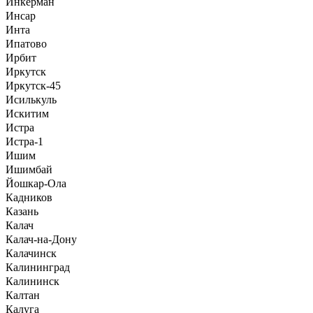
Инкерман
Инсар
Инта
Ипатово
Ирбит
Иркутск
Иркутск-45
Исилькуль
Искитим
Истра
Истра-1
Ишим
Ишимбай
Йошкар-Ола
Кадников
Казань
Калач
Калач-на-Дону
Калачинск
Калининград
Калининск
Калтан
Калуга