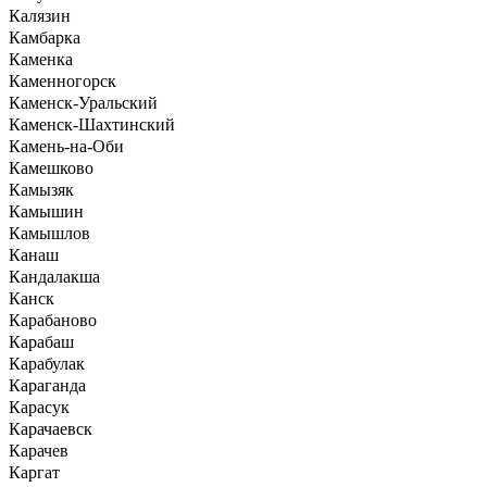
Калязин
Камбарка
Каменка
Каменногорск
Каменск-Уральский
Каменск-Шахтинский
Камень-на-Оби
Камешково
Камызяк
Камышин
Камышлов
Канаш
Кандалакша
Канск
Карабаново
Карабаш
Карабулак
Караганда
Карасук
Карачаевск
Карачев
Каргат