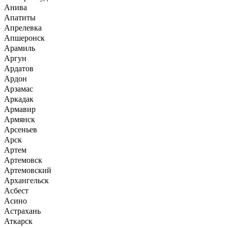
Анива
Апатиты
Апрелевка
Апшеронск
Арамиль
Аргун
Ардатов
Ардон
Арзамас
Аркадак
Армавир
Армянск
Арсеньев
Арск
Артем
Артемовск
Артемовский
Архангельск
Асбест
Асино
Астрахань
Аткарск