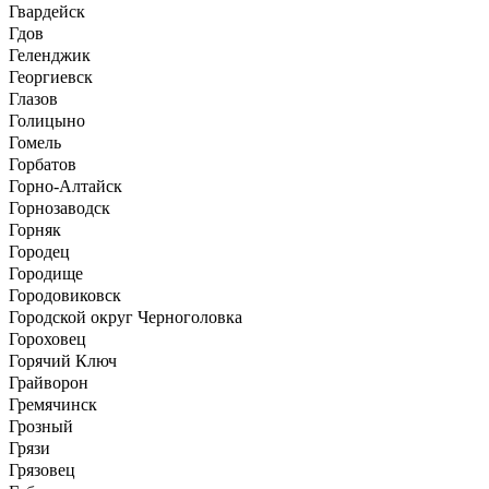
Гвардейск
Гдов
Геленджик
Георгиевск
Глазов
Голицыно
Гомель
Горбатов
Горно-Алтайск
Горнозаводск
Горняк
Городец
Городище
Городовиковск
Городской округ Черноголовка
Гороховец
Горячий Ключ
Грайворон
Гремячинск
Грозный
Грязи
Грязовец