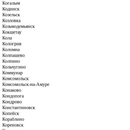
Когалым
Кодинск
Козельск
Козловка
Козьмодемьянск
Кокшетау
Кола
Кологрив
Коломна
Колпашево
Колпино
Кольчугино
Коммунар
Комсомольск
Комсомольск-на-Амуре
Конаково
Кондопога
Кондрово
Константиновск
Копейск
Кораблино
Кореновск