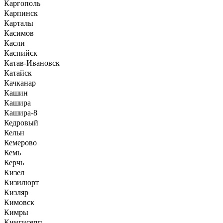
Каргополь
Карпинск
Карталы
Касимов
Касли
Каспийск
Катав-Ивановск
Катайск
Качканар
Кашин
Кашира
Кашира-8
Кедровый
Кельн
Кемерово
Кемь
Керчь
Кизел
Кизилюрт
Кизляр
Кимовск
Кимры
Кингисепп