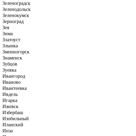
Зеленоградск
Зеленодольск
Зеленокумск
Зерноград
Зея
Зима
Златоуст
Злынка
Змеиногорск
Знаменск
Зубцов
Зуевка
Ивангород
Иваново
Ивантеевка
Ивдель
Игарка
Ижевск
Избербаш
Изобильный
Иланский
Инза