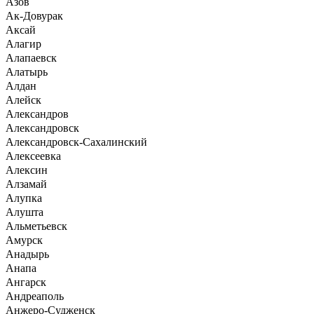
Азов
Ак-Довурак
Аксай
Алагир
Алапаевск
Алатырь
Алдан
Алейск
Александров
Александровск
Александровск-Сахалинский
Алексеевка
Алексин
Алзамай
Алупка
Алушта
Альметьевск
Амурск
Анадырь
Анапа
Ангарск
Андреаполь
Анжеро-Судженск