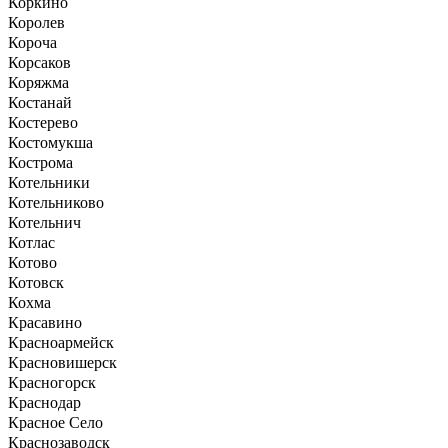
Коркино
Королев
Короча
Корсаков
Коряжма
Костанай
Костерево
Костомукша
Кострома
Котельники
Котельниково
Котельнич
Котлас
Котово
Котовск
Кохма
Красавино
Красноармейск
Красновишерск
Красногорск
Краснодар
Красное Село
Краснозаводск