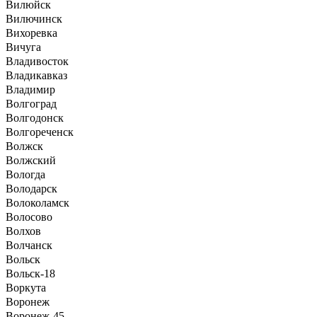
Вилюйск
Вилючинск
Вихоревка
Вичуга
Владивосток
Владикавказ
Владимир
Волгоград
Волгодонск
Волгореченск
Волжск
Волжский
Вологда
Володарск
Волоколамск
Волосово
Волхов
Волчанск
Вольск
Вольск-18
Воркута
Воронеж
Воронеж-45