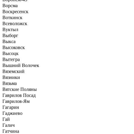
Ворсма
Воскресенск
Воткинск
Всеволожск
Вуктыл
Выборг
Выкса
Высоковск
Высоцк
Вытегра
Вышний Волочек
Вяземский
Вязники
Вязьма
Вятские Поляны
Гаврилов Посад
Гаврилов-Ям
Гагарин
Гаджиево
Гай
Галич
Гатчина