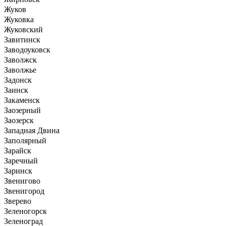
Жуков
Жуковка
Жуковский
Завитинск
Заводоуковск
Заволжск
Заволжье
Задонск
Заинск
Закаменск
Заозерный
Заозерск
Западная Двина
Заполярный
Зарайск
Заречный
Заринск
Звенигово
Звенигород
Зверево
Зеленогорск
Зеленоград