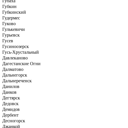
Губаха
Губкин
Губкинский
Гудермес
Гуково
Гулькевичи
Гурьевск
Гусев
Гусиноозерск
Гусь-Хрустальный
Давлеканово
Дагестанские Огни
Далматово
Дальнегорск
Дальнереченск
Данилов
Данков
Дегтярск
Дедовск
Демидов
Дербент
Десногорск
Джанкой