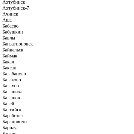
Ахтубинск
Ахтубинск-7
Ачинск
Аша
Бабаево
Бабушкин
Бавлы
Багратионовск
Байкальск
Баймак
Бакал
Баксан
Балабаново
Балаково
Балахна
Балашиха
Балашов
Балей
Балтийск
Барабинск
Барановичи
Барнаул
Барыш