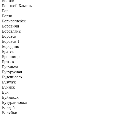
Болхов
Большой Камень
Бор
Борзя
Борисоглебск
Боровичи
Боровляны
Боровск
Боровск-1
Бородино
Братск
Бронницы
Брянск
Бугульма
Бугуруслан
Буденновск
Бузулук
Буинск
Буй
Буйнакск
Бутурлиновка
Валдай
Валуйки