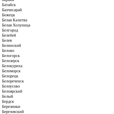
Батайск
Бахчисарай
Бежецк
Белая Калитва
Белая Холуница
Белгород
Белебей
Белев
Белинский
Белово
Белогорск
Белозерск
Белокуриха
Беломорск
Белорецк
Белореченск
Белоусово
Белоярский
Белый
Бердск
Березники
Березовский