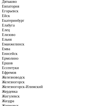
Дятьково
Евпатория
Егорьевск
Ейск
Екатеринбург
Елабуга
Елец
Елизово
Ельня
Еманжелинск
Емва
Енисейск
Ермолино
Ершов
Ессентуки
Ефремов
Железноводск
Железногорск
Железногорск-Илимский
Жердевка
Жигулевск
Жиздра
Жирновск