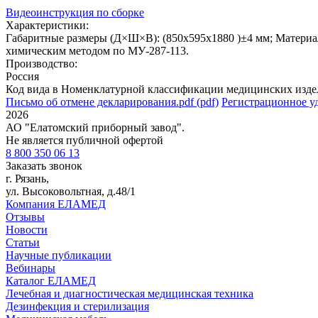
Видеоинструкция по сборке
Характеристики:
Габаритные размеры (Д×Ш×В): (850х595х1880 )±4 мм; Матери
химическим методом по МУ-287-113.
Производство:
Россия
Код вида в Номенклатурной классификации медицинских изде
Письмо об отмене декларирования.pdf (pdf)
Регистрационное уд
2026
АО "Елатомский приборный завод".
Не является публичной офертой
8 800 350 06 13
Заказать звонок
г. Рязань,
ул. Высоковольтная, д.48/1
Компания ЕЛАМЕД
Отзывы
Новости
Статьи
Научные публикации
Вебинары
Каталог ЕЛАМЕД
Лечебная и диагностическая медицинская техника
Дезинфекция и стерилизация