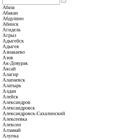
Абаза
Абакан
Абдулино
Абинск
Агидель
Агрыз
Адыгейск
Адыгея
Азнакаево
Азов
Ак-Довурак
Аксай
Алагир
Алапаевск
Алатырь
Алдан
Алейск
Александров
Александровск
Александровск-Сахалинский
Алексеевка
Алексин
Алзамай
Алупка