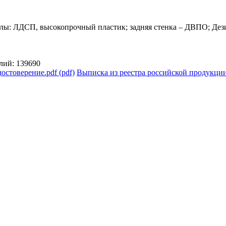
алы: ЛДСП, высокопрочный пластик; задняя стенка – ДВПО; Де
лий: 139690
остоверение.pdf (pdf)
Выписка из реестра российской продукции 1