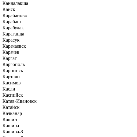
Кандалакша
Канск
Карабаново
Карабаш
Карабулак
Караганда
Карасук
Карачаевск
Карачев
Каргат
Каргополь
Карпинск
Карталы
Касимов
Касли
Каспийск
Катав-Ивановск
Катайск
Качканар
Кашин
Кашира
Кашира-8