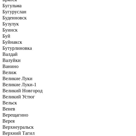
Бугульма
Бугуруслан
Буденновск
Бузулук
Буинск
Буй
Буйнакск
Бутурлиновка
Валдай
Валуйки
Ванино
Велиж
Великие Луки
Великие Луки-1
Великий Новгород
Великий Устюг
Вельск
Венев
Верещагино
Верея
Верхнеуральск
Верхний Тагил