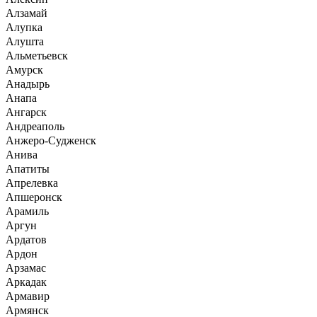
Алзамай
Алупка
Алушта
Альметьевск
Амурск
Анадырь
Анапа
Ангарск
Андреаполь
Анжеро-Судженск
Анива
Апатиты
Апрелевка
Апшеронск
Арамиль
Аргун
Ардатов
Ардон
Арзамас
Аркадак
Армавир
Армянск