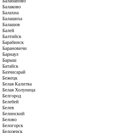
Балабаново
Балаково
Балахна
Балашиха
Балашов
Балей
Балтийск
Барабинск
Барановичи
Барнаул
Барыш
Батайск
Бахчисарай
Бежецк
Белая Калитва
Белая Холуница
Белгород
Белебей
Белев
Белинский
Белово
Белогорск
Белозерск