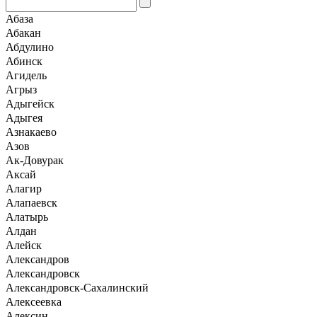
Абаза
Абакан
Абдулино
Абинск
Агидель
Агрыз
Адыгейск
Адыгея
Азнакаево
Азов
Ак-Довурак
Аксай
Алагир
Алапаевск
Алатырь
Алдан
Алейск
Александров
Александровск
Александровск-Сахалинский
Алексеевка
Алексин