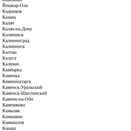
Йошкар-Ола
Кадников
Казань
Калач
Калач-на-Дону
Калачинск
Калининград
Калининск
Калтан
Калуга
Калязин
Камбарка
Каменка
Каменногорск
Каменск-Уральский
Каменск-Шахтинский
Камень-на-Оби
Камешково
Камызяк
Камышин
Камышлов
Канаш