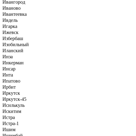
Ивангород
Иваново
Ивантеевка
Ивдель
Игарка
Ижевск
Избербаш
Изобильный
Иланский
Инза
Инкерман
Инсар
Инта
Ипатово
Ирбит
Иркутск
Иркутск-45
Исилькуль
Искитим
Истра
Истра-1
Ишим
Ишимбай