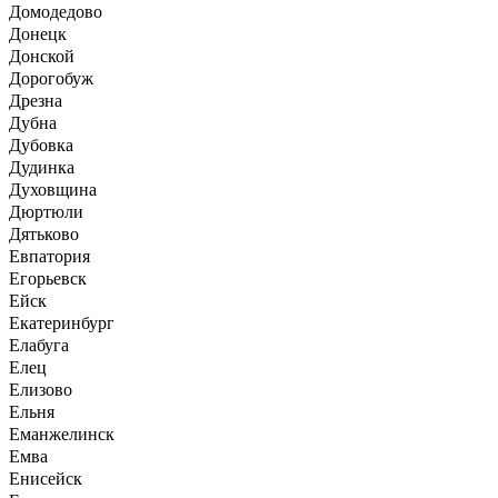
Домодедово
Донецк
Донской
Дорогобуж
Дрезна
Дубна
Дубовка
Дудинка
Духовщина
Дюртюли
Дятьково
Евпатория
Егорьевск
Ейск
Екатеринбург
Елабуга
Елец
Елизово
Ельня
Еманжелинск
Емва
Енисейск