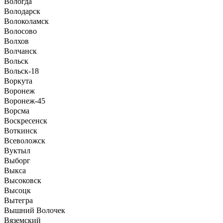
Вологда
Володарск
Волоколамск
Волосово
Волхов
Волчанск
Вольск
Вольск-18
Воркута
Воронеж
Воронеж-45
Ворсма
Воскресенск
Воткинск
Всеволожск
Вуктыл
Выборг
Выкса
Высоковск
Высоцк
Вытегра
Вышний Волочек
Вяземский