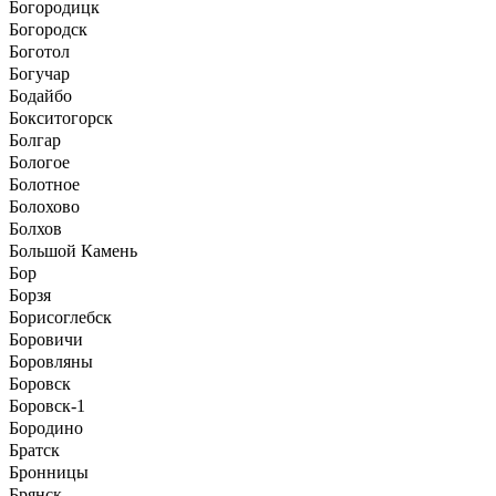
Богородицк
Богородск
Боготол
Богучар
Бодайбо
Бокситогорск
Болгар
Бологое
Болотное
Болохово
Болхов
Большой Камень
Бор
Борзя
Борисоглебск
Боровичи
Боровляны
Боровск
Боровск-1
Бородино
Братск
Бронницы
Брянск