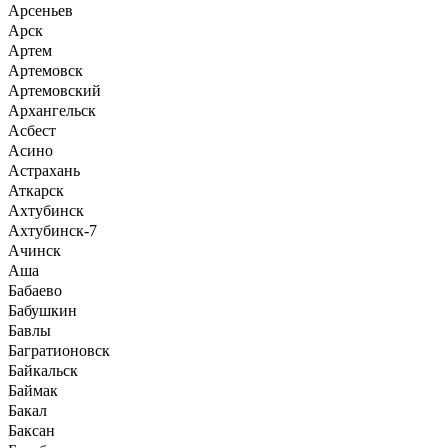
Арсеньев
Арск
Артем
Артемовск
Артемовский
Архангельск
Асбест
Асино
Астрахань
Аткарск
Ахтубинск
Ахтубинск-7
Ачинск
Аша
Бабаево
Бабушкин
Бавлы
Багратионовск
Байкальск
Баймак
Бакал
Баксан