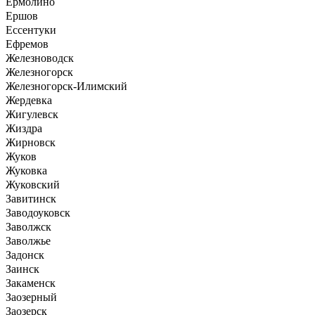
Ермолино
Ершов
Ессентуки
Ефремов
Железноводск
Железногорск
Железногорск-Илимский
Жердевка
Жигулевск
Жиздра
Жирновск
Жуков
Жуковка
Жуковский
Завитинск
Заводоуковск
Заволжск
Заволжье
Задонск
Заинск
Закаменск
Заозерный
Заозерск