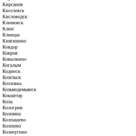
Кирсанов
Киселевск
Кисловодск
Климовск
Клин
Клинцы
Княгинино
Ковдор
Ковров
Ковылкино
Когалым
Кодинск
Козельск
Козловка
Козьмодемьянск
Кокшетау
Кола
Кологрив
Коломна
Колпашево
Колпино
Кольчугино