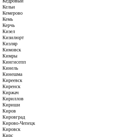
Кедровый
Кельн
Кемерово
Кемь
Керчь
Кизел
Кизилюрт
Кизляр
Кимовск
Кимры
Кингисепп
Кинель
Кинешма
Киреевск
Киренск
Киржач
Кириллов
Кириши
Киров
Кировград
Кирово-Чепецк
Кировск
Кирс