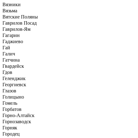
Вязники
Вязьма
Вятские Поляны
Гаврилов Посад
Гаврилов-Ям
Гагарин
Гаджиево
Гай
Галич
Гатчина
Гвардейск
Гдов
Геленджик
Георгиевск
Глазов
Голицыно
Гомель
Горбатов
Горно-Алтайск
Горнозаводск
Горняк
Городец