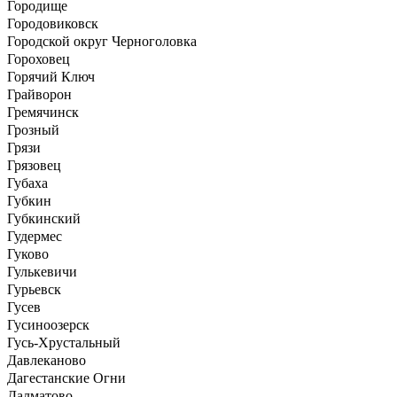
Городище
Городовиковск
Городской округ Черноголовка
Гороховец
Горячий Ключ
Грайворон
Гремячинск
Грозный
Грязи
Грязовец
Губаха
Губкин
Губкинский
Гудермес
Гуково
Гулькевичи
Гурьевск
Гусев
Гусиноозерск
Гусь-Хрустальный
Давлеканово
Дагестанские Огни
Далматово