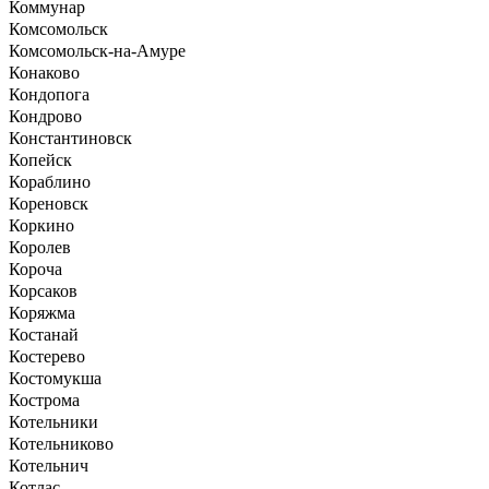
Коммунар
Комсомольск
Комсомольск-на-Амуре
Конаково
Кондопога
Кондрово
Константиновск
Копейск
Кораблино
Кореновск
Коркино
Королев
Короча
Корсаков
Коряжма
Костанай
Костерево
Костомукша
Кострома
Котельники
Котельниково
Котельнич
Котлас