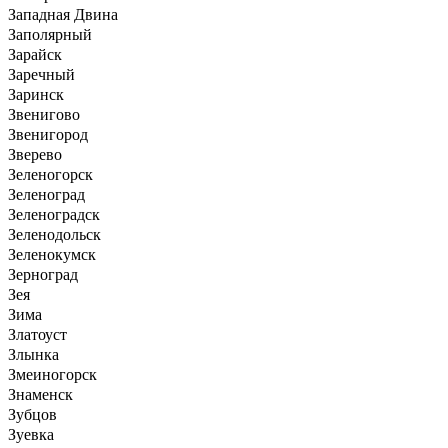
Западная Двина
Заполярный
Зарайск
Заречный
Заринск
Звенигово
Звенигород
Зверево
Зеленогорск
Зеленоград
Зеленоградск
Зеленодольск
Зеленокумск
Зерноград
Зея
Зима
Златоуст
Злынка
Змеиногорск
Знаменск
Зубцов
Зуевка