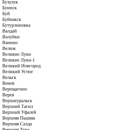
Бузулук
Буинск
Буй
Буйнакск
Бутурлиновка
Валдай
Валуйки
Ванино
Велиж
Великие Луки
Великие Луки-1
Великий Новгород
Великий Устюг
Вельск
Венев
Верещагино
Верея
Верхнеуральск
Верхний Тагил
Верхний Уфалей
Верхняя Пышма
Верхняя Салда
Верхняя Тура