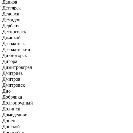
Данков
Дегтярск
Дедовск
Демидов
Дербент
Десногорск
Джанкой
Дзержинск
Дзержинский
Дивногорск
Дигора
Димитровград
Дмитриев
Дмитров
Дмитровск
Дно
Добрянка
Долгопрудный
Долинск
Домодедово
Донецк
Донской
Дорогобуж