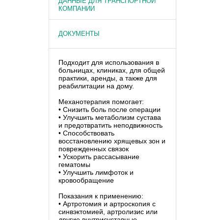
ДАННЫЕ ДЛЯ ТРАНСПОРТНОЙ
КОМПАНИИ
ДОКУМЕНТЫ
Подходит для использования в
больницах, клиниках, для общей
практики, аренды, а также для
реабилитации на дому.
Механотерапия помогает:
• Снизить боль после операции
• Улучшить метаболизм сустава
и предотвратить неподвижность
• Способствовать
восстановлению хрящевых зон и
поврежденных связок
• Ускорить рассасывание
гематомы
• Улучшить лимфоток и
кровообращение
Показания к применению:
• Артротомия и артроскопия с
синвэктомией, артролизис или
другие внутрисуставные