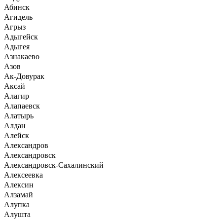
Абинск
Агидель
Агрыз
Адыгейск
Адыгея
Азнакаево
Азов
Ак-Довурак
Аксай
Алагир
Алапаевск
Алатырь
Алдан
Алейск
Александров
Александровск
Александровск-Сахалинский
Алексеевка
Алексин
Алзамай
Алупка
Алушта