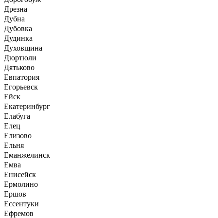
Дрезна
Дубна
Дубовка
Дудинка
Духовщина
Дюртюли
Дятьково
Евпатория
Егорьевск
Ейск
Екатеринбург
Елабуга
Елец
Елизово
Ельня
Еманжелинск
Емва
Енисейск
Ермолино
Ершов
Ессентуки
Ефремов