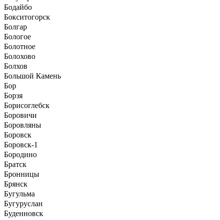
Бодайбо
Бокситогорск
Болгар
Бологое
Болотное
Болохово
Болхов
Большой Камень
Бор
Борзя
Борисоглебск
Боровичи
Боровляны
Боровск
Боровск-1
Бородино
Братск
Бронницы
Брянск
Бугульма
Бугуруслан
Буденновск