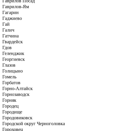
Гаврилов Посад
Гаврилов-Ям
Гагарин
Гаджиево
Гай
Галич
Гатчина
Гвардейск
Гдов
Геленджик
Георгиевск
Глазов
Голицыно
Гомель
Горбатов
Горно-Алтайск
Горнозаводск
Горняк
Городец
Городище
Городовиковск
Городской округ Черноголовка
Гороховец