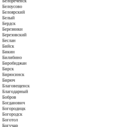
Белореченск
Белоусово
Белоярский
Белый
Бердск
Березники
Березовский
Беслан
Бийск
Бикин
Билибино
Биробиджан
Бирск
Бирюсинск
Бирюч
Благовещенск
Благодарный
Бобров
Богданович
Богородицк
Богородск
Боготол
Богучар