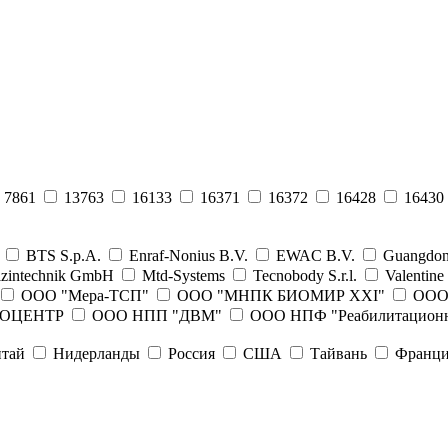
7861
13763
16133
16371
16372
16428
16430
BTS S.p.A.
Enraf-Nonius B.V.
EWAC B.V.
Guangdong
izintechnik GmbH
Mtd-Systems
Tecnobody S.r.l.
Valentine 
ООО "Мера-ТСП"
ООО "МНПК БИОМИР XXI"
ООО
АРОЦЕНТР
ООО НПП "ДВМ"
ООО НПФ "Реабилитационн
тай
Нидерланды
Россия
США
Тайвань
Франц