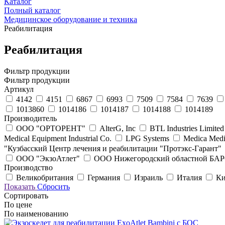
Каталог
Полный каталог
Медицинское оборудование и техника
Реабилитация
Реабилитация
Фильтр продукции
Фильтр продукции
Артикул
4142
4151
6867
6993
7509
7584
7639
1013860
1014186
1014187
1014188
1014189
Производитель
ООО "ОРТОРЕНТ"
AlterG, Inc
BTL Industries Limited
Medical Equipment Industrial Co.
LPG Systems
Medica Med
"Кузбасский Центр лечения и реабилитации "Протэкс-Гарант"
ООО "ЭкзоАтлет"
ООО Нижегородский областной Б
Производство
Великобритания
Германия
Израиль
Италия
Ки
Показать
Сбросить
Сортировать
По цене
По наименованию