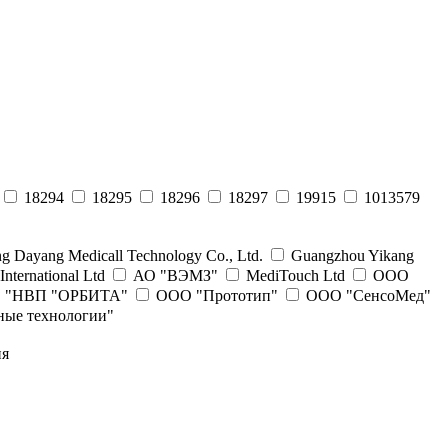
18294
18295
18296
18297
19915
1013579
 Dayang Medicall Technology Со., Ltd.
Guangzhou Yikang
International Ltd
АО "ВЭМЗ"
МediTouch Ltd
ООО
 "НВП "ОРБИТА"
ООО "Прототип"
ООО "СенсоМед"
ые технологии"
ия