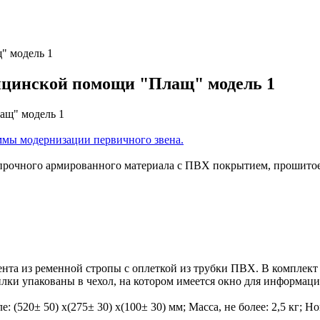
" модель 1
ицинской помощи "Плащ" модель 1
ммы модернизации первичного звена.
прочного армированного материала с ПВХ покрытием, прошитое 
та из ременной стропы с оплеткой из трубки ПВХ. В комплект 
ки упакованы в чехол, на котором имеется окно для информацио
: (520± 50) х(275± 30) х(100± 30) мм; Масса, не более: 2,5 кг; Н