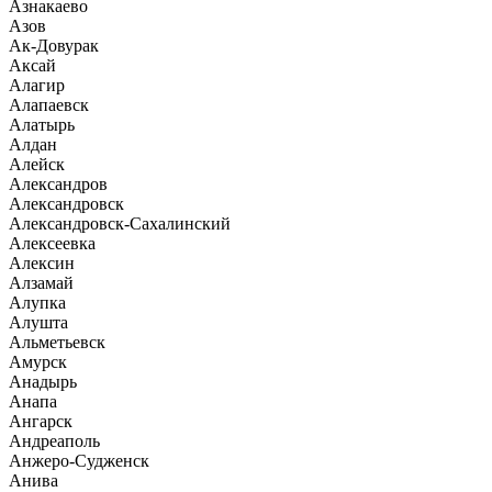
Азнакаево
Азов
Ак-Довурак
Аксай
Алагир
Алапаевск
Алатырь
Алдан
Алейск
Александров
Александровск
Александровск-Сахалинский
Алексеевка
Алексин
Алзамай
Алупка
Алушта
Альметьевск
Амурск
Анадырь
Анапа
Ангарск
Андреаполь
Анжеро-Судженск
Анива