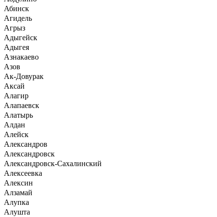
Абинск
Агидель
Агрыз
Адыгейск
Адыгея
Азнакаево
Азов
Ак-Довурак
Аксай
Алагир
Алапаевск
Алатырь
Алдан
Алейск
Александров
Александровск
Александровск-Сахалинский
Алексеевка
Алексин
Алзамай
Алупка
Алушта