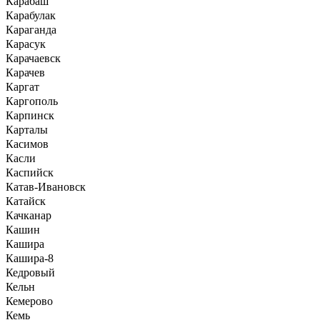
Карабаш
Карабулак
Караганда
Карасук
Карачаевск
Карачев
Каргат
Каргополь
Карпинск
Карталы
Касимов
Касли
Каспийск
Катав-Ивановск
Катайск
Качканар
Кашин
Кашира
Кашира-8
Кедровый
Кельн
Кемерово
Кемь