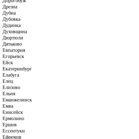
Дорогобуж
Дрезна
Дубна
Дубовка
Дудинка
Духовщина
Дюртюли
Дятьково
Евпатория
Егорьевск
Ейск
Екатеринбург
Елабуга
Елец
Елизово
Ельня
Еманжелинск
Емва
Енисейск
Ермолино
Ершов
Ессентуки
Ефремов