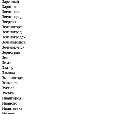
Заречный
Заринск
Звенигово
Звенигород
Зверево
Зеленогорск
Зеленоград
Зеленоградск
Зеленодольск
Зеленокумск
Зерноград
Зея
Зима
Златоуст
Злынка
Змеиногорск
Знаменск
Зубцов
Зуевка
Ивангород
Иваново
Ивантеевка
Ивдель