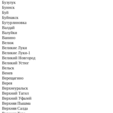
Бузулук
Буинск
Буй
Буйнакск
Бутурлиновка
Валдай
Валуйки
Ванино
Велиж
Великие Луки
Великие Луки-1
Великий Новгород
Великий Устюг
Вельск
Венев
Верещагино
Верея
Верхнеуральск
Верхний Тагил
Верхний Уфалей
Верхняя Пышма
Верхняя Салда