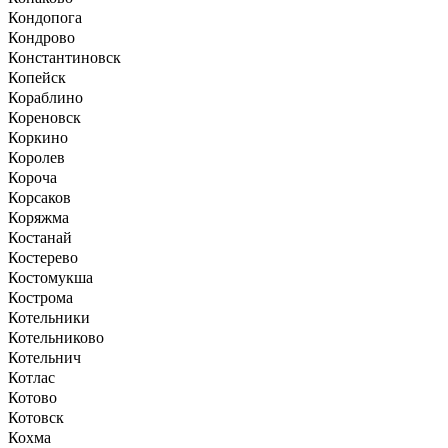
Кондопога
Кондрово
Константиновск
Копейск
Кораблино
Кореновск
Коркино
Королев
Короча
Корсаков
Коряжма
Костанай
Костерево
Костомукша
Кострома
Котельники
Котельниково
Котельнич
Котлас
Котово
Котовск
Кохма