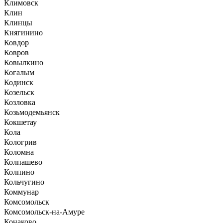
Климовск
Клин
Клинцы
Княгинино
Ковдор
Ковров
Ковылкино
Когалым
Кодинск
Козельск
Козловка
Козьмодемьянск
Кокшетау
Кола
Кологрив
Коломна
Колпашево
Колпино
Кольчугино
Коммунар
Комсомольск
Комсомольск-на-Амуре
Конаково