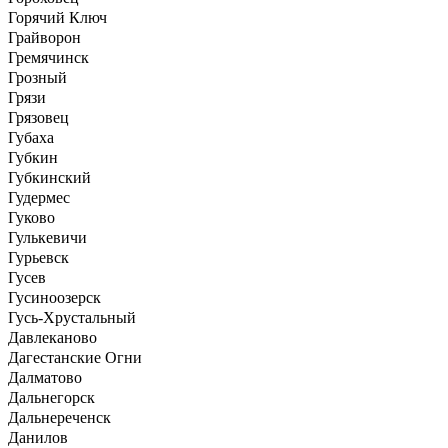
Горячий Ключ
Грайворон
Гремячинск
Грозный
Грязи
Грязовец
Губаха
Губкин
Губкинский
Гудермес
Гуково
Гулькевичи
Гурьевск
Гусев
Гусиноозерск
Гусь-Хрустальный
Давлеканово
Дагестанские Огни
Далматово
Дальнегорск
Дальнереченск
Данилов