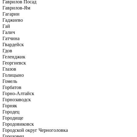
Гаврилов Посад
Гаврилов-Ям
Гагарин
Гаджиево
Гай
Галич
Гатчина
Гвардейск
Гдов
Геленджик
Георгиевск
Глазов
Голицыно
Гомель
Горбатов
Горно-Алтайск
Горнозаводск
Горняк
Городец
Городище
Городовиковск
Городской округ Черноголовка
Гороховец