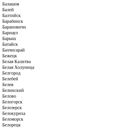
Балашов
Балей
Балтийск
Барабинск
Барановичи
Барнаул
Барыш
Батайск
Бахчисарай
Бежецк
Белая Калитва
Белая Холуница
Белгород
Белебей
Белев
Белинский
Белово
Белогорск
Белозерск
Белокуриха
Беломорск
Белорецк