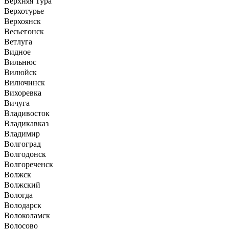
Верхняя Тура
Верхотурье
Верхоянск
Весьегонск
Ветлуга
Видное
Вильнюс
Вилюйск
Вилючинск
Вихоревка
Вичуга
Владивосток
Владикавказ
Владимир
Волгоград
Волгодонск
Волгореченск
Волжск
Волжский
Вологда
Володарск
Волоколамск
Волосово