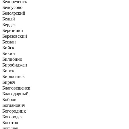
Белореченск
Белоусово
Белоярский
Белый
Бердск
Березники
Березовский
Беслан
Бийск
Бикин
Билибино
Биробиджан
Бирск
Бирюсинск
Бирюч
Благовещенск
Благодарный
Бобров
Богданович
Богородицк
Богородск
Боготол
Богучар