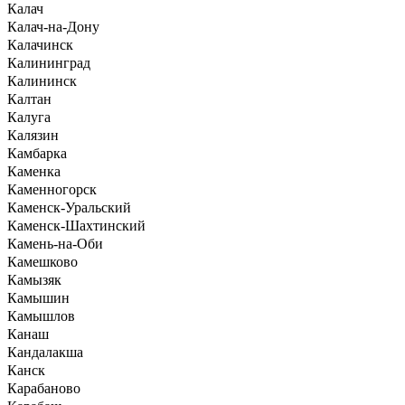
Калач
Калач-на-Дону
Калачинск
Калининград
Калининск
Калтан
Калуга
Калязин
Камбарка
Каменка
Каменногорск
Каменск-Уральский
Каменск-Шахтинский
Камень-на-Оби
Камешково
Камызяк
Камышин
Камышлов
Канаш
Кандалакша
Канск
Карабаново