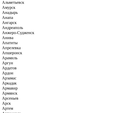
Альметьевск
Амурск
Анадырь
Анапа
Ангарск
Андреаполь
Анжеро-Судженск
Анива
Апатиты
Апрелевка
Апшеронск
Арамиль
Аргун
Ардатов
Ардон
Арзамас
Аркадак
Армавир
Армянск
Арсеньев
Арск
Артем