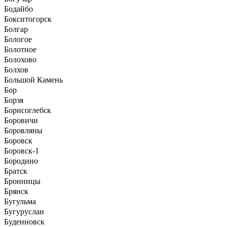
Бодайбо
Бокситогорск
Болгар
Бологое
Болотное
Болохово
Болхов
Большой Камень
Бор
Борзя
Борисоглебск
Боровичи
Боровляны
Боровск
Боровск-1
Бородино
Братск
Бронницы
Брянск
Бугульма
Бугуруслан
Буденновск