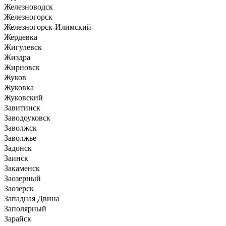
Железноводск
Железногорск
Железногорск-Илимский
Жердевка
Жигулевск
Жиздра
Жирновск
Жуков
Жуковка
Жуковский
Завитинск
Заводоуковск
Заволжск
Заволжье
Задонск
Заинск
Закаменск
Заозерный
Заозерск
Западная Двина
Заполярный
Зарайск