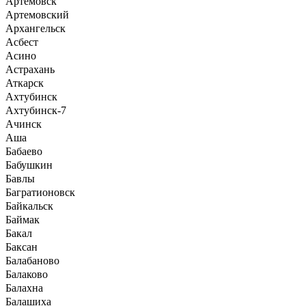
Артемовск
Артемовский
Архангельск
Асбест
Асино
Астрахань
Аткарск
Ахтубинск
Ахтубинск-7
Ачинск
Аша
Бабаево
Бабушкин
Бавлы
Багратионовск
Байкальск
Баймак
Бакал
Баксан
Балабаново
Балаково
Балахна
Балашиха