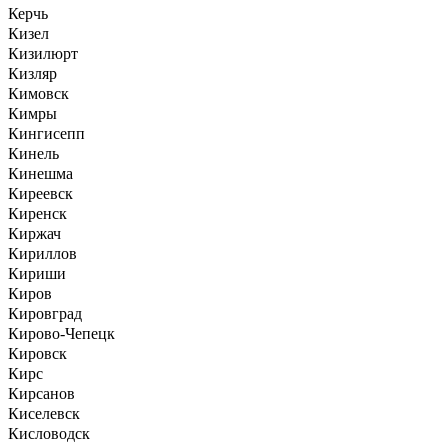
Керчь
Кизел
Кизилюрт
Кизляр
Кимовск
Кимры
Кингисепп
Кинель
Кинешма
Киреевск
Киренск
Киржач
Кириллов
Кириши
Киров
Кировград
Кирово-Чепецк
Кировск
Кирс
Кирсанов
Киселевск
Кисловодск