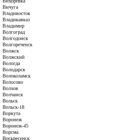
Вихоревка
Вичуга
Владивосток
Владикавказ
Владимир
Волгоград
Волгодонск
Волгореченск
Волжск
Волжский
Вологда
Володарск
Волоколамск
Волосово
Волхов
Волчанск
Вольск
Вольск-18
Воркута
Воронеж
Воронеж-45
Ворсма
Воскресенск