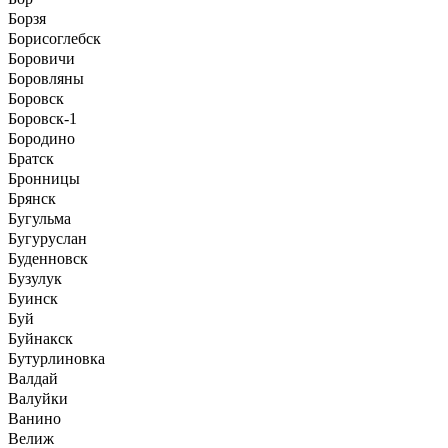
Борзя
Борисоглебск
Боровичи
Боровляны
Боровск
Боровск-1
Бородино
Братск
Бронницы
Брянск
Бугульма
Бугуруслан
Буденновск
Бузулук
Буинск
Буй
Буйнакск
Бутурлиновка
Валдай
Валуйки
Ванино
Велиж