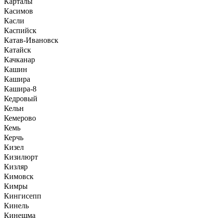
Карталы
Касимов
Касли
Каспийск
Катав-Ивановск
Катайск
Качканар
Кашин
Кашира
Кашира-8
Кедровый
Кельн
Кемерово
Кемь
Керчь
Кизел
Кизилюрт
Кизляр
Кимовск
Кимры
Кингисепп
Кинель
Кинешма