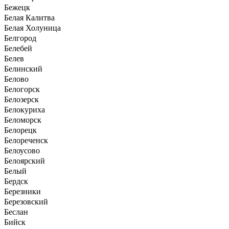
Бежецк
Белая Калитва
Белая Холуница
Белгород
Белебей
Белев
Белинский
Белово
Белогорск
Белозерск
Белокуриха
Беломорск
Белорецк
Белореченск
Белоусово
Белоярский
Белый
Бердск
Березники
Березовский
Беслан
Бийск