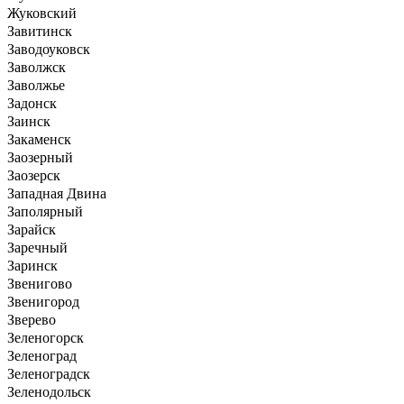
Жуковский
Завитинск
Заводоуковск
Заволжск
Заволжье
Задонск
Заинск
Закаменск
Заозерный
Заозерск
Западная Двина
Заполярный
Зарайск
Заречный
Заринск
Звенигово
Звенигород
Зверево
Зеленогорск
Зеленоград
Зеленоградск
Зеленодольск