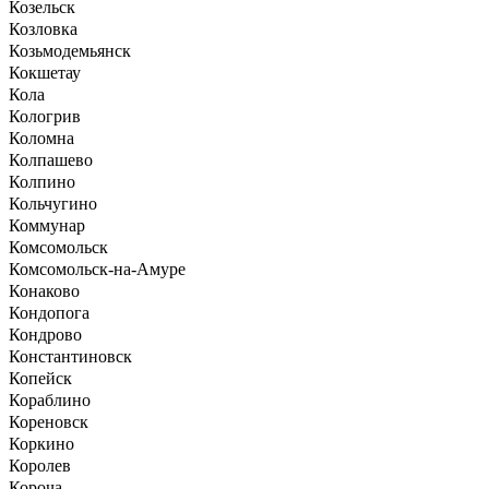
Козельск
Козловка
Козьмодемьянск
Кокшетау
Кола
Кологрив
Коломна
Колпашево
Колпино
Кольчугино
Коммунар
Комсомольск
Комсомольск-на-Амуре
Конаково
Кондопога
Кондрово
Константиновск
Копейск
Кораблино
Кореновск
Коркино
Королев
Короча