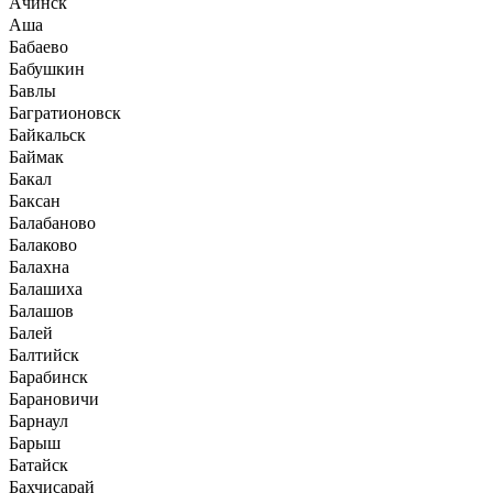
Ачинск
Аша
Бабаево
Бабушкин
Бавлы
Багратионовск
Байкальск
Баймак
Бакал
Баксан
Балабаново
Балаково
Балахна
Балашиха
Балашов
Балей
Балтийск
Барабинск
Барановичи
Барнаул
Барыш
Батайск
Бахчисарай