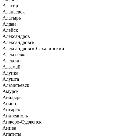
Алагир
Алапаевск
Алатырь
Алдан
Алейск
Александров
Александровск
Александровск-Сахалинский
Алексеевка
Алексин
Алзамай
Алупка
Алушта
Альметьевск
Амурск
Анадырь
Анапа
Ангарск
Андреаполь
Анжеро-Судженск
Анива
Апатиты