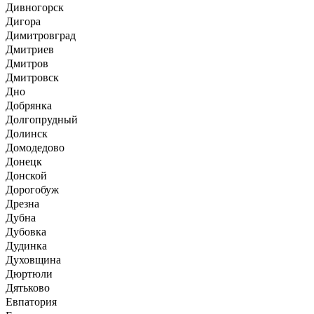
Дивногорск
Дигора
Димитровград
Дмитриев
Дмитров
Дмитровск
Дно
Добрянка
Долгопрудный
Долинск
Домодедово
Донецк
Донской
Дорогобуж
Дрезна
Дубна
Дубовка
Дудинка
Духовщина
Дюртюли
Дятьково
Евпатория