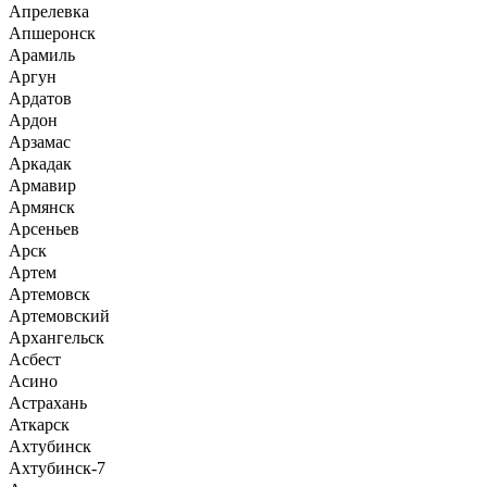
Апрелевка
Апшеронск
Арамиль
Аргун
Ардатов
Ардон
Арзамас
Аркадак
Армавир
Армянск
Арсеньев
Арск
Артем
Артемовск
Артемовский
Архангельск
Асбест
Асино
Астрахань
Аткарск
Ахтубинск
Ахтубинск-7