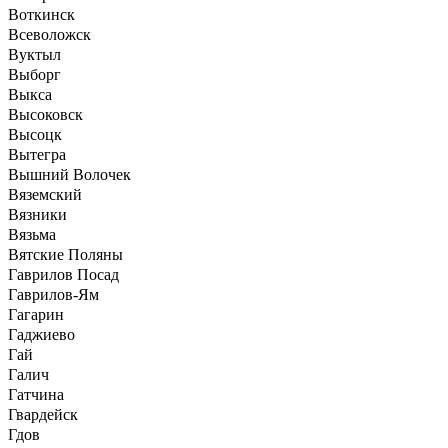
Воткинск
Всеволожск
Вуктыл
Выборг
Выкса
Высоковск
Высоцк
Вытегра
Вышний Волочек
Вяземский
Вязники
Вязьма
Вятские Поляны
Гаврилов Посад
Гаврилов-Ям
Гагарин
Гаджиево
Гай
Галич
Гатчина
Гвардейск
Гдов