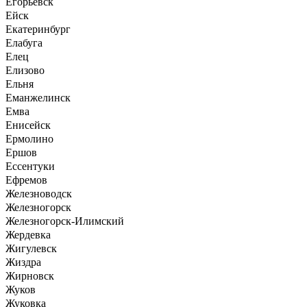
Егорьевск
Ейск
Екатеринбург
Елабуга
Елец
Елизово
Ельня
Еманжелинск
Емва
Енисейск
Ермолино
Ершов
Ессентуки
Ефремов
Железноводск
Железногорск
Железногорск-Илимский
Жердевка
Жигулевск
Жиздра
Жирновск
Жуков
Жуковка