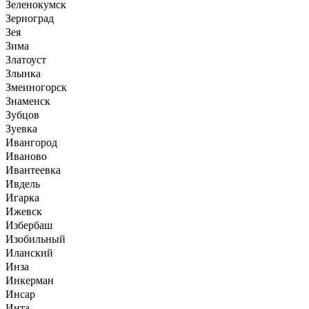
Зеленокумск
Зерноград
Зея
Зима
Златоуст
Злынка
Змеиногорск
Знаменск
Зубцов
Зуевка
Ивангород
Иваново
Ивантеевка
Ивдель
Игарка
Ижевск
Избербаш
Изобильный
Иланский
Инза
Инкерман
Инсар
Инта