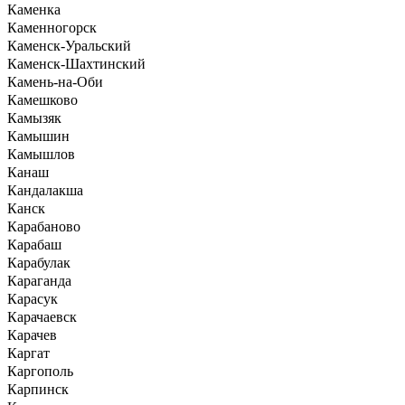
Каменка
Каменногорск
Каменск-Уральский
Каменск-Шахтинский
Камень-на-Оби
Камешково
Камызяк
Камышин
Камышлов
Канаш
Кандалакша
Канск
Карабаново
Карабаш
Карабулак
Караганда
Карасук
Карачаевск
Карачев
Каргат
Каргополь
Карпинск