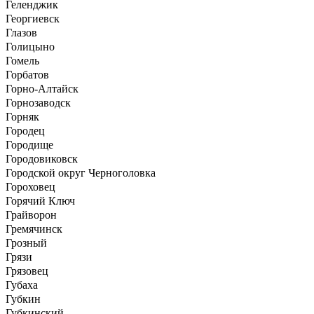
Геленджик
Георгиевск
Глазов
Голицыно
Гомель
Горбатов
Горно-Алтайск
Горнозаводск
Горняк
Городец
Городище
Городовиковск
Городской округ Черноголовка
Гороховец
Горячий Ключ
Грайворон
Гремячинск
Грозный
Грязи
Грязовец
Губаха
Губкин
Губкинский