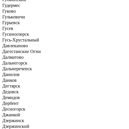
Гудермес
Гуково
Гулькевичи
Гурьевск
Гусев
Гусиноозерск
Гусь-Хрустальный
Давлеканово
Дагестанские Огни
Далматово
Дальнегорск
Дальнереченск
Данилов
Данков
Дегтярск
Дедовск
Демидов
Дербент
Десногорск
Джанкой
Дзержинск
Дзержинский