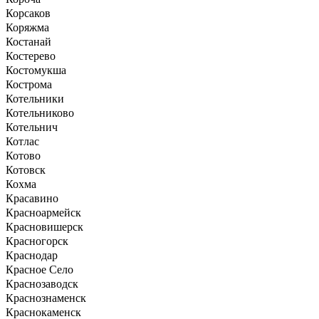
Корсаков
Коряжма
Костанай
Костерево
Костомукша
Кострома
Котельники
Котельниково
Котельнич
Котлас
Котово
Котовск
Кохма
Красавино
Красноармейск
Красновишерск
Красногорск
Краснодар
Красное Село
Краснозаводск
Краснознаменск
Краснокаменск