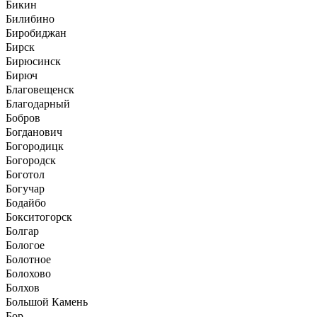
Бикин
Билибино
Биробиджан
Бирск
Бирюсинск
Бирюч
Благовещенск
Благодарный
Бобров
Богданович
Богородицк
Богородск
Боготол
Богучар
Бодайбо
Бокситогорск
Болгар
Бологое
Болотное
Болохово
Болхов
Большой Камень
Бор